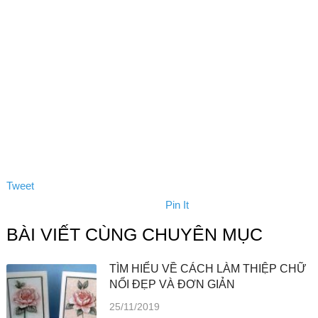
Tweet
Pin It
BÀI VIẾT CÙNG CHUYÊN MỤC
TÌM HIỂU VỀ CÁCH LÀM THIỆP CHỮ
NỔI ĐẸP VÀ ĐƠN GIẢN
25/11/2019