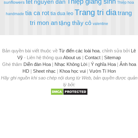
Thiệp giáng sinh
tet nguyen dan
sunflowers
Thiệp hoa
Trang tri dia
tia ca rot
trang
tia dua leo
handmade
tri mon an
tặng thầy cô
valentine
Bản quyền bài viết thuộc về
Từ điển các loài hoa
, chỉnh sửa bởi
Lê
Vỹ
- Liên hệ thông qua
About us
|
Contact
|
Sitemap
Ghé thăm
Diễn đàn Hoa
|
Nhạc Không Lời
|
Ý nghĩa Hoa
|
Ảnh hoa
HD
|
Sheet nhạc
|
Khoa học vui
|
Vườn Tí Hon
Hãy ghi nguồn khi sao chép nội dung từ Web, bản quyền được quản
lý bởi: