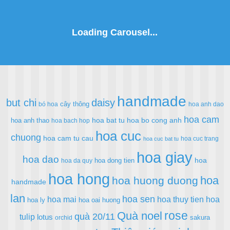
handmade
but chi
daisy
cây thông
bó hoa
hoa anh dao
hoa cam
hoa bat tu
hoa bo cong anh
hoa anh thao
hoa bach hop
hoa cuc
chuong
hoa cam tu cau
hoa cuc trang
hoa cuc bat tu
hoa giay
hoa dao
hoa
hoa dong tien
hoa da quy
hoa hong
hoa
hoa huong duong
handmade
lan
hoa sen
hoa mai
hoa thuy tien
hoa
hoa ly
hoa oai huong
rose
Quà noel
quà 20/11
tulip
lotus
sakura
orchid