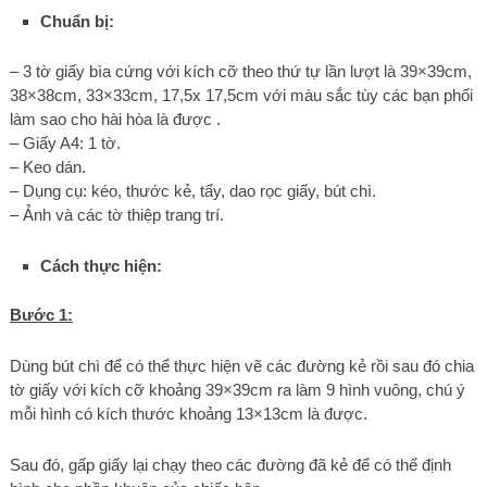
Chuẩn bị:
– 3 tờ giấy bìa cứng với kích cỡ theo thứ tự lần lượt là 39×39cm,
38×38cm, 33×33cm, 17,5x 17,5cm với màu sắc tùy các bạn phối
làm sao cho hài hòa là được .
– Giấy A4: 1 tờ.
– Keo dán.
– Dụng cụ: kéo, thước kẻ, tẩy, dao rọc giấy, bút chì.
– Ảnh và các tờ thiệp trang trí.
Cách thực hiện:
Bước 1:
Dùng bút chì để có thể thực hiện vẽ các đường kẻ rồi sau đó chia
tờ giấy với kích cỡ khoảng 39×39cm ra làm 9 hình vuông, chú ý
mỗi hình có kích thước khoảng 13×13cm là được.
Sau đó, gấp giấy lại chạy theo các đường đã kẻ để có thể định