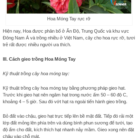
Hoa Móng Tay rực rỡ
Hiện nay, Hoa được phân bố ở Ấn Độ, Trung Quốc và khu vực
Đông Nam Á và trồng nhiều ở Việt Nam, cây cho hoa rực rỡ, tươi
trẻ rất được nhiều người ưa thích.
III. Cách gieo trồng Hoa Móng Tay
Kỹ thuật trồng cây hoa móng tay:
Kỹ thuật trồng cây hoa móng tay bằng phương pháp gieo hạt.
Trước khi gieo hạt nên ngâm hạt trong nước ấm 50 – 60 độ C,
khoảng 4 – 5 giờ. Sau đó vớt hạt ra ngoài tiến hành gieo trồng.
Bỏ đất vào chậu, gieo hạt trực tiếp lên bề mặt đất. Tiếp đó rải một
lớp đất mỏng lên phía trên và dùng bình phun sương để tưới, tạo
độ ẩm cho đất, kích thích hạt nhanh nảy mầm. Gieo xong nên đặt
chậu vào chỗ mát.