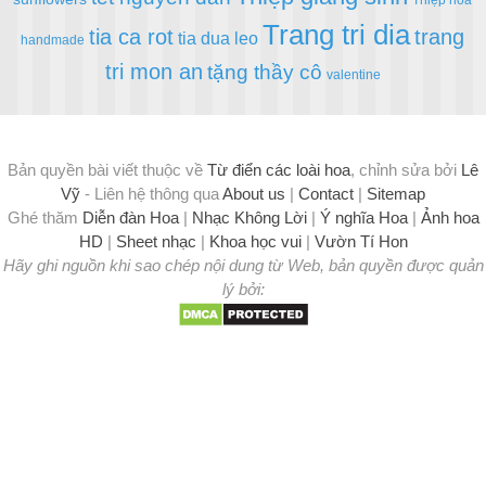
Trang tri dia
tia ca rot
trang
tia dua leo
handmade
tri mon an
tặng thầy cô
valentine
Bản quyền bài viết thuộc về
Từ điển các loài hoa
, chỉnh sửa bởi
Lê
Vỹ
- Liên hệ thông qua
About us
|
Contact
|
Sitemap
Ghé thăm
Diễn đàn Hoa
|
Nhạc Không Lời
|
Ý nghĩa Hoa
|
Ảnh hoa
HD
|
Sheet nhạc
|
Khoa học vui
|
Vườn Tí Hon
Hãy ghi nguồn khi sao chép nội dung từ Web, bản quyền được quản
lý bởi: