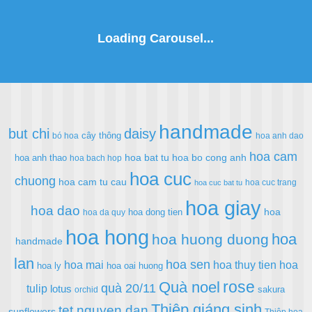
handmade
but chi
daisy
cây thông
bó hoa
hoa anh dao
hoa cam
hoa bat tu
hoa bo cong anh
hoa anh thao
hoa bach hop
hoa cuc
chuong
hoa cam tu cau
hoa cuc trang
hoa cuc bat tu
hoa giay
hoa dao
hoa
hoa dong tien
hoa da quy
hoa hong
hoa
hoa huong duong
handmade
lan
hoa sen
hoa mai
hoa thuy tien
hoa
hoa ly
hoa oai huong
rose
Quà noel
quà 20/11
tulip
lotus
sakura
orchid
Thiệp giáng sinh
tet nguyen dan
sunflowers
Thiệp hoa