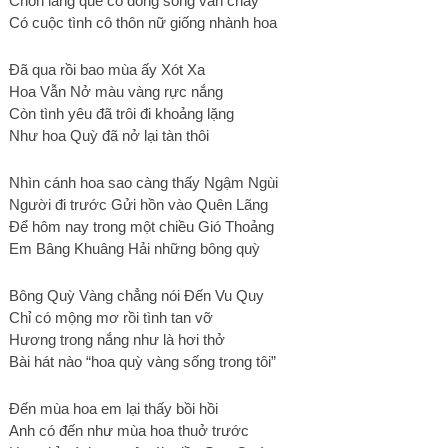
Chốn làng quê có dòng sông vẫn chảy
Có cuộc tình cô thôn nữ giống nhành hoa
Đã qua rồi bao mùa ấy Xót Xa
Hoa Vẫn Nở màu vàng rực nắng
Còn tình yêu đã trôi đi khoảng lặng
Như hoa Quỳ đã nở lại tàn thôi
Nhìn cánh hoa sao càng thấy Ngậm Ngùi
Người đi trước Gửi hồn vào Quên Lãng
Để hôm nay trong một chiều Gió Thoảng
Em Bâng Khuâng Hải những bông quỳ
Bông Quỳ Vàng chẳng nói Đến Vu Quy
Chỉ có mộng mơ rồi tình tan vỡ
Hương trong nắng như là hơi thở
Bài hát nào “hoa quỳ vàng sống trong tôi”
Đến mùa hoa em lại thấy bồi hồi
Anh có đến như mùa hoa thuở trước