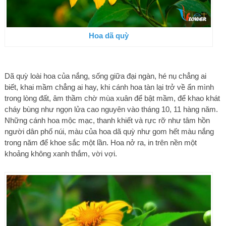
Hoa dã quỳ
Dã quỳ loài hoa của nắng, sống giữa đại ngàn, hé nụ chẳng ai
biết, khai mầm chẳng ai hay, khi cánh hoa tàn lại trở về ẩn mình
trong lòng đất, âm thầm chờ mùa xuân để bật mầm, để khao khát
cháy bùng như ngọn lửa cao nguyên vào tháng 10, 11 hàng năm.
Những cánh hoa mộc mạc, thanh khiết và rực rỡ như tâm hồn
người dân phố núi, màu của hoa dã quỳ như gom hết màu nắng
trong năm để khoe sắc một lần. Hoa nở ra, in trên nền một
khoảng không xanh thắm, vời vợi.