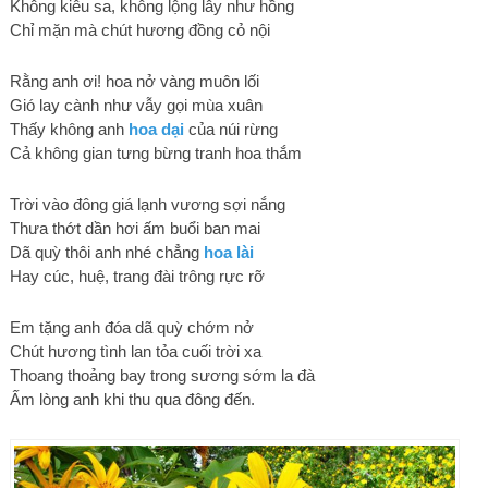
Không kiêu sa, không lộng lẫy như hồng
Chỉ mặn mà chút hương đồng cỏ nội
Rằng anh ơi! hoa nở vàng muôn lối
Gió lay cành như vẫy gọi mùa xuân
Thấy không anh
hoa dại
của núi rừng
Cả không gian tưng bừng tranh hoa thắm
Trời vào đông giá lạnh vương sợi nắng
Thưa thớt dần hơi ấm buổi ban mai
Dã quỳ thôi anh nhé chẳng
hoa lài
Hay cúc, huệ, trang đài trông rực rỡ
Em tặng anh đóa dã quỳ chớm nở
Chút hương tình lan tỏa cuối trời xa
Thoang thoảng bay trong sương sớm la đà
Ấm lòng anh khi thu qua đông đến.