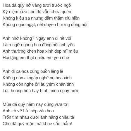
Hoa dã quỳ nở vàng tươi trước ngõ
Kỷ niệm xưa còn đó vẫn chưa quên
Không kiêu sa nhưng đằm thắm dịu hiền
Không ngào ngạt, nét duyên hương đồng nội
Anh nhớ không? Ngày anh đi rất vội
Làm ngỡ ngàng hoa đồng nội anh yêu
Anh thường khen hoa xinh đẹp mĩ miều
Hái tặng em thật nhiều em yêu nhé
Anh đi xa hoa cũng buồn lặng lẽ
Không còn ai ngấp nghé nụ hoa xinh
Không còn nghe lời âu yếm chân tình
Lúc hoàng hôn hay bình minh ngày mới
Mùa dã quỳ năm nay cũng vừa tới
Anh có về í ới nép vào hoa
Trốn tìm nhau dưới ánh nắng chiều tà
Cho dã quỳ mặn mà khoe sắc thắm!