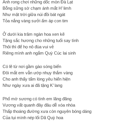
Anh rong chơi những dốc mòn Đà Lạt
Bỗng sững sờ chạm ánh mắt H’ limh
Như mặt trời giữa núi đồi bát ngát
Tỏa nắng vàng sưởi ấm áp con tim
Ở dưới kia trăm ngàn hoa xen kẽ
Tặng sắc hương cho những tuổi say tình
Thôi thì để họ nô đùa vui vẻ
Riêng mình anh ngắm Quỳ Cúc lai sinh
Có lẽ từ nơi gầm gào sóng biển
Đôi mắt em vẫn ướp nhụy thắm vàng
Cho anh thấy tấm lòng yêu hiển hiện
Như ngày xưa ai đã tặng K’ lang
Phố mờ sương có tình em lãng đãng
Vương vất quanh đây đâu dễ xóa nhòa
Thấp thoáng đường xưa còn nguyên bóng dáng
Của tụi mình nép lối Dã Quỳ hoa