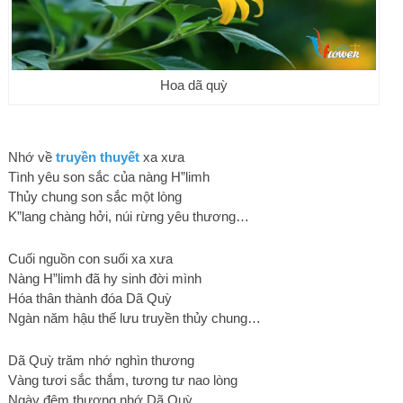
Hoa dã quỳ
Nhớ về
truyền thuyết
xa xưa
Tình yêu son sắc của nàng H”limh
Thủy chung son sắc một lòng
K”lang chàng hởi, núi rừng yêu thương…
Cuối nguồn con suối xa xưa
Nàng H”limh đã hy sinh đời mình
Hóa thân thành đóa Dã Quỳ
Ngàn năm hậu thế lưu truyền thủy chung…
Dã Quỳ trăm nhớ nghìn thương
Vàng tươi sắc thắm, tương tư nao lòng
Ngày đêm thương nhớ Dã Quỳ