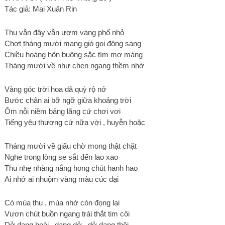
Tác giả: Mai Xuân Rin
Thu vẫn đây vẫn ươm vàng phố nhỏ
Chợt tháng mười mang gió gọi đông sang
Chiều hoàng hôn buông sắc tím mơ màng
Tháng mười về như chen ngang thềm nhớ
Vàng góc trời hoa dã quỳ rộ nở
Bước chân ai bỡ ngỡ giữa khoảng trời
Ôm nỗi niềm bảng lãng cứ chơi vơi
Tiếng yêu thương cứ nữa vời , huyễn hoặc
Tháng mười về giấu chờ mong thật chặt
Nghe trong lòng se sắt đến lao xao
Thu nhẹ nhàng nắng hong chút hanh hao
Ai nhớ ai nhuộm vàng màu cúc dại
Có mùa thu , mùa nhớ còn đọng lại
Vươn chút buồn ngang trái thắt tim côi
Dở dang hoài , dang dở , dở dang thôi