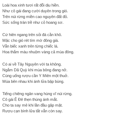
Loài hoa xinh tươi rất đỗi dịu hiền.
Như cô gái đang cười duyên trong gió.
Trên núi rừng miền cao nguyên đất đỏ.
Sức sống tràn trề như cỏ hoang sơ.
Cứ hiên ngang trên sỏi đá cằn khô.
Mặc cho gió rét tím mờ đông giá.
Vẫn biếc xanh trên từng chiếc lá.
Hoa thắm màu nhuộm vàng cả mùa đông.
Có ai về Tây Nguyên với ta không.
Ngắm Dã Quỳ khi mùa bông đang nở.
Cùng uống rượu cần Y Miên một thuở.
Múa bên nhau khi ánh lửa bập bùng.
Tiếng chiêng ngân vang hùng vĩ núi rừng.
Cô gái Ê Đê thẹn thùng ánh mắt.
Cho ta say mê khi lần đầu gặp mặt.
Rượu cạn bình lửa tắt vẫn còn say.