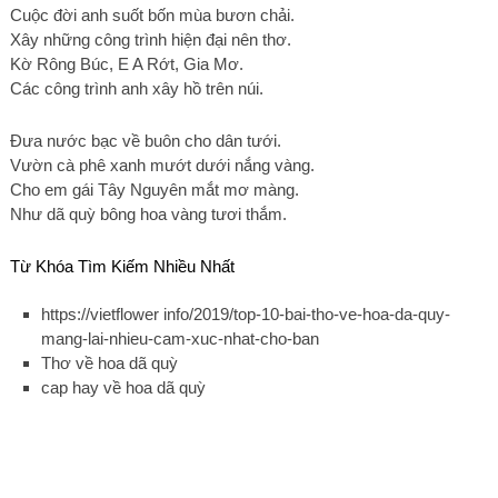
Cuộc đời anh suốt bốn mùa bươn chải.
Xây những công trình hiện đại nên thơ.
Kờ Rông Búc, E A Rớt, Gia Mơ.
Các công trình anh xây hồ trên núi.
Đưa nước bạc về buôn cho dân tưới.
Vườn cà phê xanh mướt dưới nắng vàng.
Cho em gái Tây Nguyên mắt mơ màng.
Như dã quỳ bông hoa vàng tươi thắm.
Từ Khóa Tìm Kiếm Nhiều Nhất
https://vietflower info/2019/top-10-bai-tho-ve-hoa-da-quy-
mang-lai-nhieu-cam-xuc-nhat-cho-ban
Thơ về hoa dã quỳ
cap hay về hoa dã quỳ