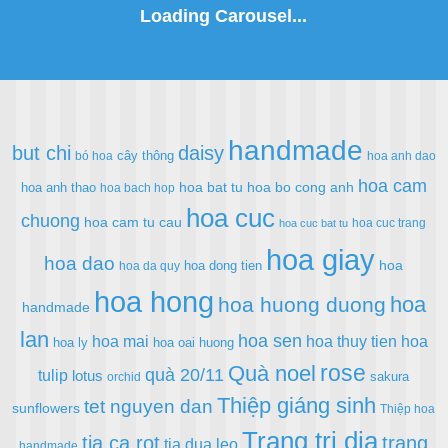
handmade
but chi
daisy
cây thông
bó hoa
hoa anh dao
hoa cam
hoa bat tu
hoa bo cong anh
hoa anh thao
hoa bach hop
hoa cuc
chuong
hoa cam tu cau
hoa cuc trang
hoa cuc bat tu
hoa giay
hoa dao
hoa
hoa dong tien
hoa da quy
hoa hong
hoa
hoa huong duong
handmade
lan
hoa sen
hoa mai
hoa thuy tien
hoa
hoa ly
hoa oai huong
rose
Quà noel
quà 20/11
tulip
lotus
sakura
orchid
Thiệp giáng sinh
tet nguyen dan
sunflowers
Thiệp hoa
Trang tri dia
tia ca rot
trang
tia dua leo
handmade