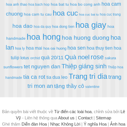
hoa cam
hoa bat tu
hoa bo cong anh
hoa anh thao
hoa bach hop
hoa cuc
chuong
hoa cam tu cau
hoa cuc trang
hoa cuc bat tu
hoa giay
hoa dao
hoa
hoa dong tien
hoa da quy
hoa hong
hoa
hoa huong duong
handmade
lan
hoa sen
hoa mai
hoa thuy tien
hoa
hoa ly
hoa oai huong
rose
Quà noel
quà 20/11
tulip
lotus
sakura
orchid
Thiệp giáng sinh
tet nguyen dan
sunflowers
Thiệp hoa
Trang tri dia
tia ca rot
trang
tia dua leo
handmade
tri mon an
tặng thầy cô
valentine
Bản quyền bài viết thuộc về
Từ điển các loài hoa
, chỉnh sửa bởi
Lê
Vỹ
- Liên hệ thông qua
About us
|
Contact
|
Sitemap
Ghé thăm
Diễn đàn Hoa
|
Nhạc Không Lời
|
Ý nghĩa Hoa
|
Ảnh hoa