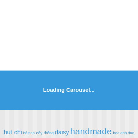
handmade
but chi
daisy
cây thông
bó hoa
hoa anh dao