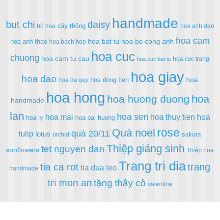
handmade
but chi
daisy
cây thông
bó hoa
hoa anh dao
hoa cam
hoa bat tu
hoa bo cong anh
hoa anh thao
hoa bach hop
hoa cuc
chuong
hoa cam tu cau
hoa cuc trang
hoa cuc bat tu
hoa giay
hoa dao
hoa
hoa dong tien
hoa da quy
hoa hong
hoa
hoa huong duong
handmade
lan
hoa sen
hoa mai
hoa thuy tien
hoa
hoa ly
hoa oai huong
rose
Quà noel
quà 20/11
tulip
lotus
sakura
orchid
Thiệp giáng sinh
tet nguyen dan
sunflowers
Thiệp hoa
Trang tri dia
tia ca rot
trang
tia dua leo
handmade
tri mon an
tặng thầy cô
valentine