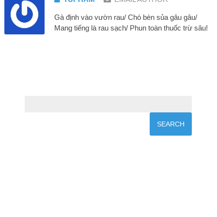
Gà định vào vườn rau/ Chó bèn sủa gâu gâu/
Mang tiếng là rau sạch/ Phun toàn thuốc trừ sâu!