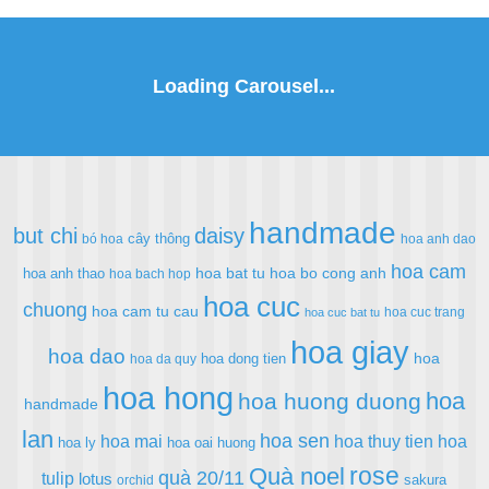
handmade
but chi
daisy
cây thông
bó hoa
hoa anh dao
hoa cam
hoa bat tu
hoa bo cong anh
hoa anh thao
hoa bach hop
hoa cuc
chuong
hoa cam tu cau
hoa cuc trang
hoa cuc bat tu
hoa giay
hoa dao
hoa
hoa dong tien
hoa da quy
hoa hong
hoa
hoa huong duong
handmade
lan
hoa sen
hoa mai
hoa thuy tien
hoa
hoa ly
hoa oai huong
rose
Quà noel
quà 20/11
tulip
lotus
sakura
orchid