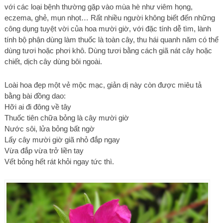
với các loại bệnh thường gặp vào mùa hè như viêm họng,
eczema, ghẻ, mụn nhọt… Rất nhiều người không biết đến những
công dụng tuyệt vời của hoa mười giờ, với đặc tính dễ tìm, lành
tính bộ phận dùng làm thuốc là toàn cây, thu hái quanh năm có thể
dùng tươi hoặc phơi khô. Dùng tươi bằng cách giã nát cây hoặc
chiết, dịch cây dùng bôi ngoài.
Loài hoa đẹp một vẻ mộc mạc, giản dị này còn được miêu tả
bằng bài đồng dao:
Hỡi ai đi đông về tây
Thuốc tiên chữa bỏng là cây mười giờ
Nước sôi, lửa bỏng bất ngờ
Lấy cây mười giờ giã nhỏ đắp ngay
Vừa đắp vừa trở liền tay
Vết bỏng hết rát khỏi ngay tức thì.