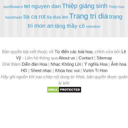
Thiệp giáng sinh
tet nguyen dan
sunflowers
Thiệp hoa
Trang tri dia
tia ca rot
trang
tia dua leo
handmade
tri mon an
tặng thầy cô
valentine
Bản quyền bài viết thuộc về
Từ điển các loài hoa
, chỉnh sửa bởi
Lê
Vỹ
- Liên hệ thông qua
About us
|
Contact
|
Sitemap
Ghé thăm
Diễn đàn Hoa
|
Nhạc Không Lời
|
Ý nghĩa Hoa
|
Ảnh hoa
HD
|
Sheet nhạc
|
Khoa học vui
|
Vườn Tí Hon
Hãy ghi nguồn khi sao chép nội dung từ Web, bản quyền được quản
lý bởi: