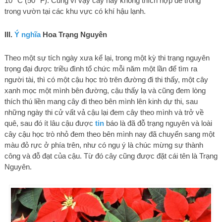
10 °C (50 °F). Cũng vì vậy cây này không thích hợp để trồng
trong vườn tại các khu vực có khí hậu lạnh.
III.
Ý nghĩa
Hoa Trạng Nguyên
Theo một sự tích ngày xưa kể lại, trong một kỳ thi trạng nguyên
trọng đại được triều đình tổ chức mỗi năm một lần để tìm ra
người tài, thì có một cậu học trò trên đường đi thi thấy, một cây
xanh mọc một mình bên đường, cậu thấy lạ và cũng đem lòng
thích thú liền mang cây đi theo bên mình lên kinh dự thi, sau
những ngày thi cử vất vả cậu lại đem cây theo mình và trở về
quê, sau đó ít lâu cậu được
tin
báo là đã đỗ trạng nguyên và loài
cây cậu học trò nhỏ đem theo bên mình nay đã chuyển sang một
màu đỏ rực ở phía trên, như có ngụ ý là chúc mừng sự thành
công và đỗ đạt của cậu. Từ đó cây cũng được đặt cái tên là Trạng
Nguyên.