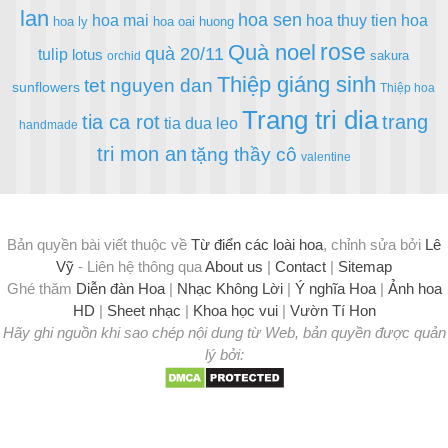
lan
hoa sen
hoa mai
hoa thuy tien
hoa
hoa ly
hoa oai huong
rose
Quà noel
quà 20/11
tulip
lotus
sakura
orchid
Thiệp giáng sinh
tet nguyen dan
sunflowers
Thiệp hoa
Trang tri dia
tia ca rot
trang
tia dua leo
handmade
tri mon an
tặng thầy cô
valentine
Bản quyền bài viết thuộc về
Từ điển các loài hoa
, chỉnh sửa bởi
Lê
Vỹ
- Liên hệ thông qua
About us
|
Contact
|
Sitemap
Ghé thăm
Diễn đàn Hoa
|
Nhạc Không Lời
|
Ý nghĩa Hoa
|
Ảnh hoa
HD
|
Sheet nhạc
|
Khoa học vui
|
Vườn Tí Hon
Hãy ghi nguồn khi sao chép nội dung từ Web, bản quyền được quản
lý bởi: