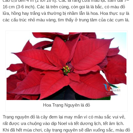
cao 0,6 đến 4 m (2 tới 16 ft). Các lá răng cưa màu lục sẫm dài 7–
16 cm (3-6 inch). Các lá trên cùng, còn gọi là lá bắc, có màu đỏ
lửa, hồng hay trắng và thường bị nhầm lẫn là hoa. Hoa thực sự là
các cấu trúc nhỏ màu vàng, tìm thấy ở trung tâm của các cụm lá.
Hoa Trạng Nguyên lá đỏ
Trạng nguyên đỏ là cây đem lại may mắn vì có màu sắc vui vẻ,
rất được ưa chuộng vào dịp Noel và tết dương lịch, tết âm lịch.
Khi đã hết mùa chơi, cây trạng nguyên sẽ dần xuống sắc, màu đỏ