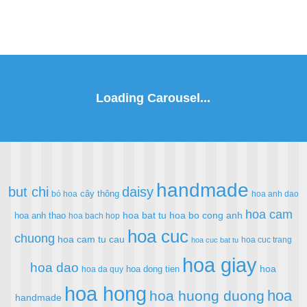
handmade
but chi
daisy
cây thông
bó hoa
hoa anh dao
hoa cam
hoa bat tu
hoa bo cong anh
hoa anh thao
hoa bach hop
hoa cuc
chuong
hoa cam tu cau
hoa cuc trang
hoa cuc bat tu
hoa giay
hoa dao
hoa
hoa dong tien
hoa da quy
hoa hong
hoa
hoa huong duong
handmade