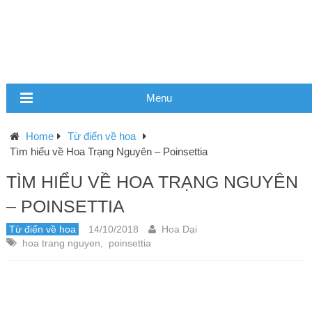
Menu
Home
Từ điển về hoa
Tìm hiểu về Hoa Trạng Nguyên – Poinsettia
TÌM HIỂU VỀ HOA TRẠNG NGUYÊN
– POINSETTIA
Từ điển về hoa
14/10/2018
Hoa Dại
hoa trang nguyen
,
poinsettia