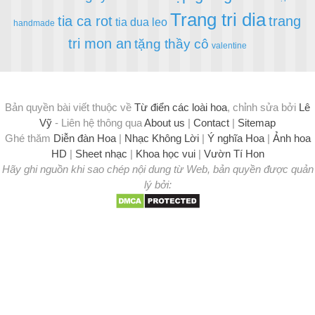
Trang tri dia
tia ca rot
trang
tia dua leo
handmade
tri mon an
tặng thầy cô
valentine
Bản quyền bài viết thuộc về
Từ điển các loài hoa
, chỉnh sửa bởi
Lê
Vỹ
- Liên hệ thông qua
About us
|
Contact
|
Sitemap
Ghé thăm
Diễn đàn Hoa
|
Nhạc Không Lời
|
Ý nghĩa Hoa
|
Ảnh hoa
HD
|
Sheet nhạc
|
Khoa học vui
|
Vườn Tí Hon
Hãy ghi nguồn khi sao chép nội dung từ Web, bản quyền được quản
lý bởi: