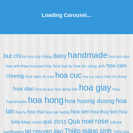
handmade
but chi
daisy
cây thông
bó hoa
hoa anh dao
hoa cam
hoa bat tu
hoa bo cong anh
hoa anh thao
hoa bach hop
hoa cuc
chuong
hoa cam tu cau
hoa cuc trang
hoa cuc bat tu
hoa giay
hoa dao
hoa
hoa dong tien
hoa da quy
hoa hong
hoa
hoa huong duong
handmade
lan
hoa sen
hoa mai
hoa thuy tien
hoa
hoa ly
hoa oai huong
rose
Quà noel
quà 20/11
tulip
lotus
sakura
orchid
Thiệp giáng sinh
tet nguyen dan
sunflowers
Thiệp hoa