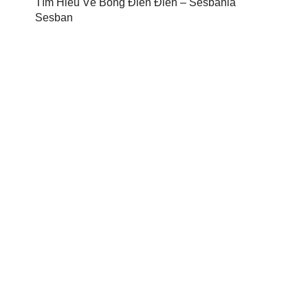
Tìm Hiểu Về Bông Điên Điển – Sesbania
Sesban