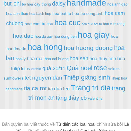
handmade
but chi
daisy
cây thông
bó hoa
hoa anh dao
hoa cam
hoa bat tu
hoa bo cong anh
hoa anh thao
hoa bach hop
hoa cuc
chuong
hoa cam tu cau
hoa cuc trang
hoa cuc bat tu
hoa giay
hoa dao
hoa
hoa dong tien
hoa da quy
hoa hong
hoa
hoa huong duong
handmade
lan
hoa sen
hoa mai
hoa thuy tien
hoa
hoa ly
hoa oai huong
rose
Quà noel
quà 20/11
tulip
lotus
sakura
orchid
Thiệp giáng sinh
tet nguyen dan
sunflowers
Thiệp hoa
Trang tri dia
tia ca rot
trang
tia dua leo
handmade
tri mon an
tặng thầy cô
valentine
Bản quyền bài viết thuộc về
Từ điển các loài hoa
, chỉnh sửa bởi
Lê
Vỹ
- Liên hệ thông qua
About us
|
Contact
|
Sitemap