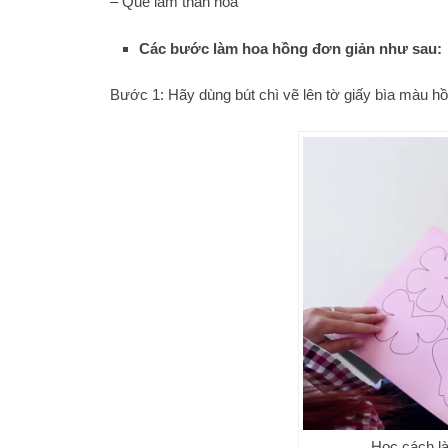
– Que làm thân hoa
Các bước làm hoa hồng đơn giản như sau:
Bước 1: Hãy dùng bút chì vẽ lên tờ giấy bìa màu h
Học cách l