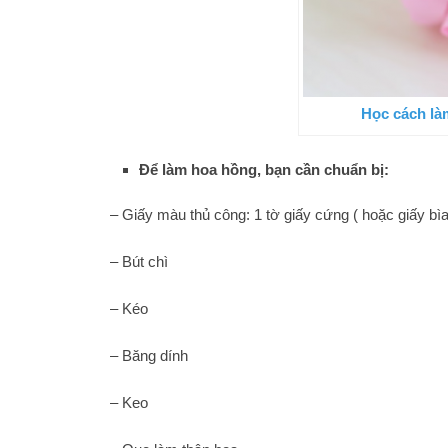
Học cách là
Để làm hoa hồng, bạn cần chuẩn bị:
– Giấy màu thủ công: 1 tờ giấy cứng ( hoặc giấy b
– Bút chì
– Kéo
– Băng dính
– Keo