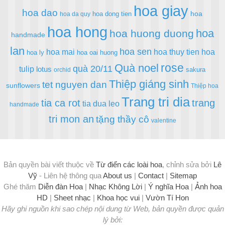
hoa giay
hoa dao
hoa
hoa dong tien
hoa da quy
hoa hong
hoa
hoa huong duong
handmade
lan
hoa sen
hoa mai
hoa thuy tien
hoa
hoa ly
hoa oai huong
rose
Quà noel
quà 20/11
tulip
lotus
sakura
orchid
Thiệp giáng sinh
tet nguyen dan
sunflowers
Thiệp hoa
Trang tri dia
tia ca rot
trang
tia dua leo
handmade
tri mon an
tặng thầy cô
valentine
Bản quyền bài viết thuộc về
Từ điển các loài hoa
, chỉnh sửa bởi
Lê
Vỹ
- Liên hệ thông qua
About us
|
Contact
|
Sitemap
Ghé thăm
Diễn đàn Hoa
|
Nhạc Không Lời
|
Ý nghĩa Hoa
|
Ảnh hoa
HD
|
Sheet nhạc
|
Khoa học vui
|
Vườn Tí Hon
Hãy ghi nguồn khi sao chép nội dung từ Web, bản quyền được quản
lý bởi: