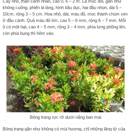
Cây nhỏ, thân cành nhẵn, cao 0, 6 – 2 m. Lá mọc đối, gần như
không cuống, phiến lá láng, hình bầu dục, hai đầu nhọn, dài 5 –
10cm, rộng 3 – 5 cm. Hoa nhỏ, dài, màu đỏ, mọc thành chùm xim
ở đầu cành. Quả màu đỏ tím, cao 5 – 6 mm, rộng 6 – 7 mm. Mỗi
ô có một hạt, cao 4 – 5 mm, rộng 3 – 4 mm, phía lưng phồng lên,
còn phía bụng thì hõm vào.
Bông trang rực rỡ dưới nắng ban mai
Bông trang gần như không có mùi hương, chỉ những lãng tử của