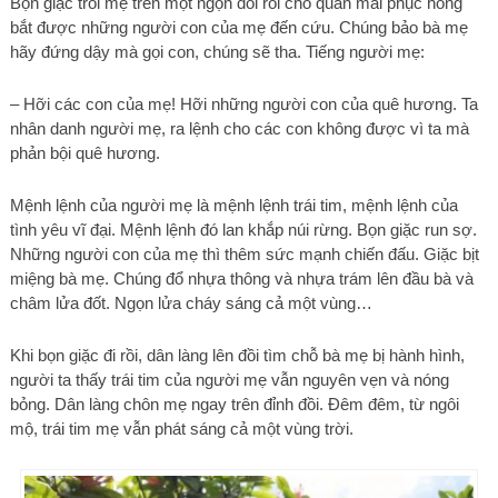
Bọn giặc trói mẹ trên một ngọn đồi rồi cho quân mai phục hòng
bắt được những người con của mẹ đến cứu. Chúng bảo bà mẹ
hãy đứng dậy mà gọi con, chúng sẽ tha. Tiếng người mẹ:
– Hỡi các con của mẹ! Hỡi những người con của quê hương. Ta
nhân danh người mẹ, ra lệnh cho các con không được vì ta mà
phản bội quê hương.
Mệnh lệnh của người mẹ là mệnh lệnh trái tim, mệnh lệnh của
tình yêu vĩ đại. Mệnh lệnh đó lan khắp núi rừng. Bọn giặc run sợ.
Những người con của mẹ thì thêm sức mạnh chiến đấu. Giặc bịt
miệng bà mẹ. Chúng đổ nhựa thông và nhựa trám lên đầu bà và
châm lửa đốt. Ngọn lửa cháy sáng cả một vùng…
Khi bọn giặc đi rồi, dân làng lên đồi tìm chỗ bà mẹ bị hành hình,
người ta thấy trái tim của người mẹ vẫn nguyên vẹn và nóng
bỏng. Dân làng chôn mẹ ngay trên đỉnh đồi. Đêm đêm, từ ngôi
mộ, trái tim mẹ vẫn phát sáng cả một vùng trời.