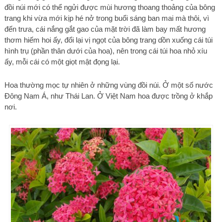
đồi núi mới có thể ngửi được mùi hương thoang thoảng của bông
trang khi vừa mới kịp hé nở trong buổi sáng ban mai mà thôi, vì
đến trưa, cái nắng gắt gao của mặt trời đã làm bay mất hương
thơm hiếm hoi ấy, đổi lại vị ngọt của bông trang dồn xuống cái túi
hình trụ (phần thân dưới của hoa), nên trong cái túi hoa nhỏ xíu
ấy, mỗi cái có một giọt mật đọng lại.
Hoa thường mọc tự nhiên ở những vùng đồi núi. Ở một số nước
Đông Nam Á, như Thái Lan. Ở Việt Nam hoa được trồng ở khắp
nơi.