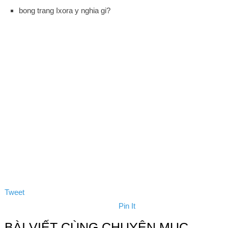
bong trang Ixora y nghia gi?
Tweet
Pin It
BÀI VIẾT CÙNG CHUYÊN MỤC