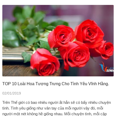
TOP 10 Loài Hoa Tượng Trưng Cho Tình Yêu Vĩnh Hằng.
02/01/2019
Trên Thế giới có bao nhiêu người ắt hẳn sẽ có bấy nhiêu chuyện
tình. Tình yêu giống như vân tay của mỗi người vậy đó, mỗi
người một nét không hề giống nhau. Mỗi chuyện tình, mỗi cặp