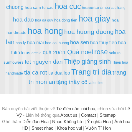
hoa cuc
chuong
hoa cam tu cau
hoa cuc trang
hoa cuc bat tu
hoa giay
hoa dao
hoa
hoa dong tien
hoa da quy
hoa hong
hoa
hoa huong duong
handmade
lan
hoa sen
hoa mai
hoa thuy tien
hoa
hoa ly
hoa oai huong
rose
Quà noel
quà 20/11
tulip
lotus
sakura
orchid
Thiệp giáng sinh
tet nguyen dan
sunflowers
Thiệp hoa
Trang tri dia
tia ca rot
trang
tia dua leo
handmade
tri mon an
tặng thầy cô
valentine
Bản quyền bài viết thuộc về
Từ điển các loài hoa
, chỉnh sửa bởi
Lê
Vỹ
- Liên hệ thông qua
About us
|
Contact
|
Sitemap
Ghé thăm
Diễn đàn Hoa
|
Nhạc Không Lời
|
Ý nghĩa Hoa
|
Ảnh hoa
HD
|
Sheet nhạc
|
Khoa học vui
|
Vườn Tí Hon