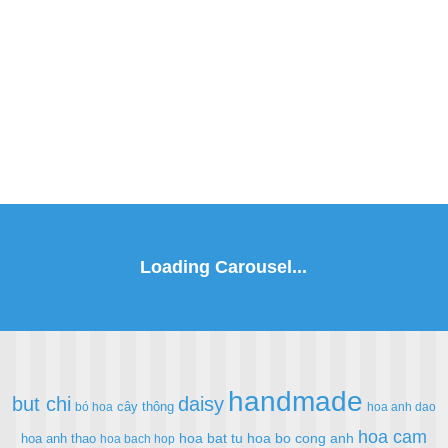
handmade
but chi
daisy
cây thông
bó hoa
hoa anh dao
hoa cam
hoa bat tu
hoa bo cong anh
hoa anh thao
hoa bach hop