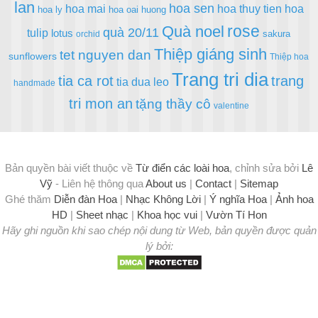
lan
hoa sen
hoa mai
hoa thuy tien
hoa
hoa ly
hoa oai huong
rose
Quà noel
quà 20/11
tulip
lotus
sakura
orchid
Thiệp giáng sinh
tet nguyen dan
sunflowers
Thiệp hoa
Trang tri dia
tia ca rot
trang
tia dua leo
handmade
tri mon an
tặng thầy cô
valentine
Bản quyền bài viết thuộc về
Từ điển các loài hoa
, chỉnh sửa bởi
Lê
Vỹ
- Liên hệ thông qua
About us
|
Contact
|
Sitemap
Ghé thăm
Diễn đàn Hoa
|
Nhạc Không Lời
|
Ý nghĩa Hoa
|
Ảnh hoa
HD
|
Sheet nhạc
|
Khoa học vui
|
Vườn Tí Hon
Hãy ghi nguồn khi sao chép nội dung từ Web, bản quyền được quản
lý bởi: