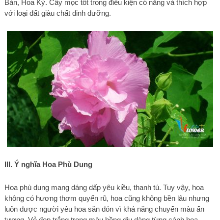
Bản, Hoa Kỳ. Cây mọc tốt trong điều kiện có nắng và thích hợp
với loại đất giàu chất dinh dưỡng.
III. Ý nghĩa Hoa Phù Dung
Hoa phù dung mang dáng dấp yêu kiều, thanh tú. Tuy vậy, hoa
không có hương thơm quyến rũ, hoa cũng không bền lâu nhưng
luôn được người yêu hoa săn đón vì khả năng chuyển màu ấn
tượng. Vẻ đẹp trắng trong màu hồng dịu dàng từng cánh hoa