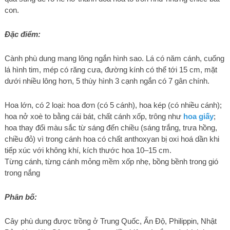
con.
Đặc điểm:
Cành phù dung mang lông ngắn hình sao. Lá có năm cánh, cuống
lá hình tim, mép có răng cưa, đường kính có thể tới 15 cm, mặt
dưới nhiều lông hơn, 5 thùy hình 3 cạnh ngắn có 7 gân chính.
Hoa lớn, có 2 loại: hoa đơn (có 5 cánh), hoa kép (có nhiều cánh);
hoa nở xoè to bằng cái bát, chất cánh xốp, trông như
hoa giấy
;
hoa thay đổi màu sắc từ sáng đến chiều (sáng trắng, trưa hồng,
chiều đỏ) vì trong cánh hoa có chất anthoxyan bị oxi hoá dần khi
tiếp xúc với không khí, kích thước hoa 10–15 cm.
Từng cánh, từng cánh mỏng mềm xốp nhẹ, bồng bềnh trong gió
trong nắng
Phân bố:
Cây phù dung được trồng ở Trung Quốc, Ấn Độ, Philippin, Nhật