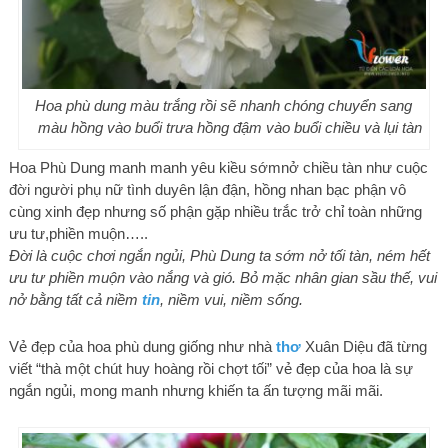
Hoa phù dung màu trắng rồi sẽ nhanh chóng chuyển sang
màu hồng vào buổi trưa hồng đậm vào buổi chiều và lụi tàn
Hoa Phù Dung manh manh yêu kiều sớmnở chiều tàn như cuộc
đời người phụ nữ tình duyên lận đận, hồng nhan bạc phận vô
cùng xinh đẹp nhưng số phận gặp nhiều trắc trở chỉ toàn những
ưu tư,phiền muộn…..
Đời là cuộc chơi ngắn ngủi, Phù Dung ta sớm nở tối tàn, ném hết
ưu tư phiền muộn vào nắng và gió. Bỏ mặc nhân gian sầu thế, vui
nở bằng tất cả niềm
tin
, niềm vui, niềm sống.
Vẻ đẹp của hoa phù dung giống như nhà
thơ
Xuân Diệu đã từng
viết “thà một chút huy hoàng rồi chợt tối” vẻ đẹp của hoa là sự
ngắn ngủi, mong manh nhưng khiến ta ấn tượng mãi mãi.