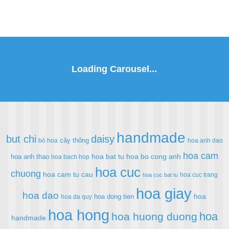
handmade
but chi
daisy
cây thông
bó hoa
hoa anh dao
hoa cam
hoa bat tu
hoa bo cong anh
hoa anh thao
hoa bach hop
hoa cuc
chuong
hoa cam tu cau
hoa cuc trang
hoa cuc bat tu
hoa giay
hoa dao
hoa
hoa dong tien
hoa da quy
hoa hong
hoa
hoa huong duong
handmade