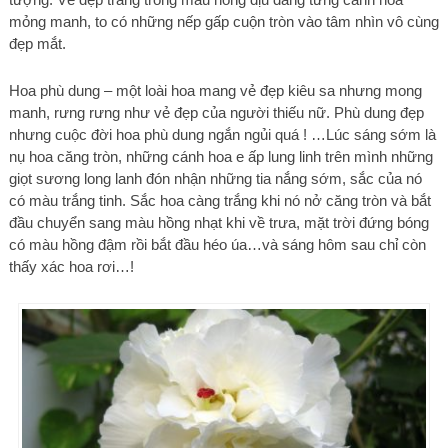
mỏng manh, to có những nếp gấp cuộn tròn vào tâm nhìn vô cùng
đẹp mắt.
Hoa phù dung – một loài hoa mang vẻ đẹp kiêu sa nhưng mong
manh, rưng rưng như vẻ đẹp của người thiếu nữ. Phù dung đẹp
nhưng cuộc đời hoa phù dung ngắn ngủi quá ! …Lúc sáng sớm là
nụ hoa căng tròn, những cánh hoa e ấp lung linh trên mình những
giọt sương long lanh đón nhận những tia nắng sớm, sắc của nó
có màu trắng tinh. Sắc hoa càng trắng khi nó nở căng tròn và bắt
đầu chuyển sang màu hồng nhạt khi về trưa, mặt trời đứng bóng
có màu hồng đậm rồi bắt đầu héo úa…và sáng hôm sau chỉ còn
thấy xác hoa rơi…!