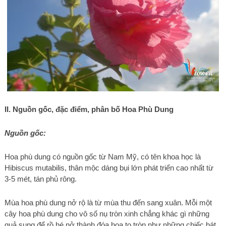
II. Nguồn gốc, đặc điểm, phân bố Hoa Phù Dung
Nguồn gốc:
Hoa phù dung có nguồn gốc từ Nam Mỹ, có tên khoa học là
Hibiscus mutabilis, thân mộc dáng bụi lớn phát triển cao nhất từ
3-5 mét, tán phủ rông.
Mùa hoa phù dung nở rộ là từ mùa thu đến sang xuân. Mỗi một
cây hoa phù dung cho vô số nụ tròn xinh chẳng khác gì những
quả sung để rồ hé nở thành đóa hoa to tròn như những chiếc bát