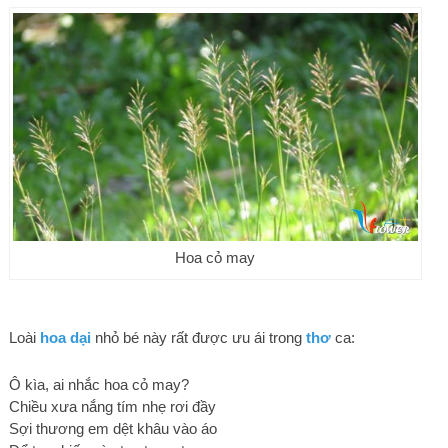
Hoa cỏ may
Loài
hoa dại
nhỏ bé này rất được ưu ái trong
thơ
ca:
Ô kìa, ai nhắc hoa cỏ may?
Chiều xưa nắng tím nhẹ rơi đầy
Sợi thương em dệt khâu vào áo