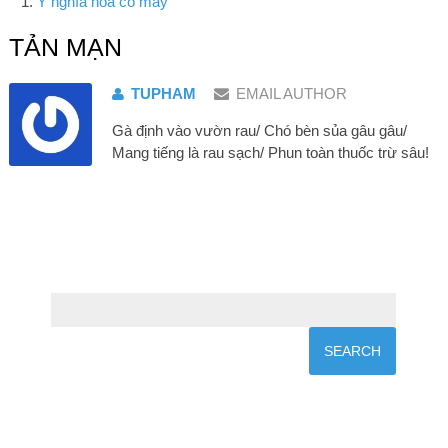
Ý nghĩa hoa cỏ may
TẢN MẠN
TUPHAM
EMAIL AUTHOR
Gà định vào vườn rau/ Chó bèn sủa gâu gâu/
Mang tiếng là rau sạch/ Phun toàn thuốc trừ sâu!