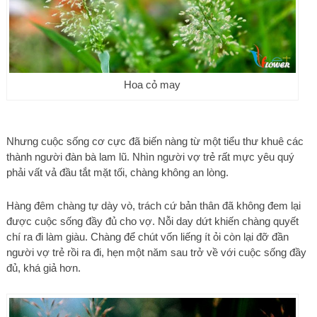
Hoa cỏ may
Nhưng cuộc sống cơ cực đã biến nàng từ một tiểu thư khuê các
thành người đàn bà lam lũ. Nhìn người vợ trẻ rất mực yêu quý
phải vất vả đầu tắt mặt tối, chàng không an lòng.
Hàng đêm chàng tự dày vò, trách cứ bản thân đã không đem lại
được cuộc sống đầy đủ cho vợ. Nỗi day dứt khiến chàng quyết
chí ra đi làm giàu. Chàng để chút vốn liếng ít ỏi còn lại đỡ đần
người vợ trẻ rồi ra đi, hẹn một năm sau trở về với cuộc sống đầy
đủ, khá giả hơn.