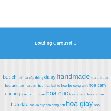
handmade
but chi
daisy
cây thông
bó hoa
hoa anh dao
hoa cam
hoa bat tu
hoa bo cong anh
hoa anh thao
hoa bach hop
hoa cuc
chuong
hoa cam tu cau
hoa cuc trang
hoa cuc bat tu
hoa giay
hoa dao
hoa
hoa dong tien
hoa da quy