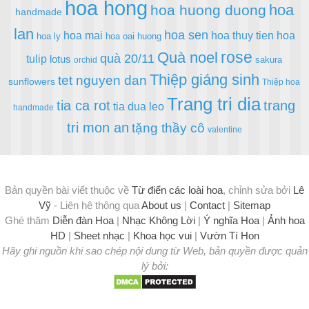
hoa hong
hoa
hoa huong duong
handmade
lan
hoa sen
hoa mai
hoa thuy tien
hoa
hoa ly
hoa oai huong
rose
Quà noel
quà 20/11
tulip
lotus
sakura
orchid
Thiệp giáng sinh
tet nguyen dan
sunflowers
Thiệp hoa
Trang tri dia
tia ca rot
trang
tia dua leo
handmade
tri mon an
tặng thầy cô
valentine
Bản quyền bài viết thuộc về
Từ điển các loài hoa
, chỉnh sửa bởi
Lê
Vỹ
- Liên hệ thông qua
About us
|
Contact
|
Sitemap
Ghé thăm
Diễn đàn Hoa
|
Nhạc Không Lời
|
Ý nghĩa Hoa
|
Ảnh hoa
HD
|
Sheet nhạc
|
Khoa học vui
|
Vườn Tí Hon
Hãy ghi nguồn khi sao chép nội dung từ Web, bản quyền được quản
lý bởi: