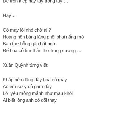
Để trọn kiếp này tay trong tay …
Hay…
Cỏ may lối nhỏ chờ ai ?
Hoàng hôn bảng lảng phôi phai nắng mờ
Bạn thơ bỗng gặp bất ngờ
Để hoa cỏ tím thẫn thờ trong sương …
Xuân Quỳnh từng viết:
Khắp nẻo dâng đầy hoa cỏ may
Áo em sơ ý cỏ găm đầy
Lời yêu mỏng mảnh như màu khói
Ai biết lòng anh có đổi thay