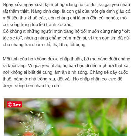
Ngày xửa ngày xưa, tại một ngôi làng nọ có đôi trai gái yêu nhau
rất thắm thiết. Nàng xinh đẹp, là con gái của một gia đình giàu có,
một tiểu thư khuê các, còn chàng chỉ là anh đốn củi nghèo, mồ
côi sống trong túp lều tranh xơ xác.
Có không ít những người môn đăng hộ đối muốn cùng nàng “kết
tóc xe tơ”, nhưng nàng chẳng cảm mến ai, vì trọn con tim đã gửi
cho chàng trai chăm chỉ, thật thà, tốt bụng.
Mối tình của họ không được chấp thuận, bố mẹ nàng đuổi chàng
ra khỏi làng. Vì quá yêu nhau, họ bàn bạc đi đến một nơi thật xa,
nơi không ai biết để cùng làm ăn sinh sống. Chàng sẽ cày cuốc
thuê, nàng ở nhà trồng rau, dệt vải. Họ chấp nhận cơ cực để
được sống bên nhau trọn đời.
Save