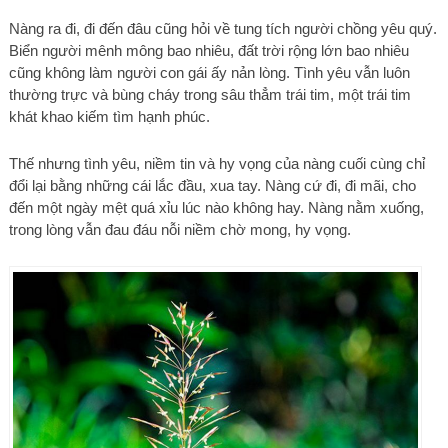
Nàng ra đi, đi đến đâu cũng hỏi về tung tích người chồng yêu quý.
Biển người mênh mông bao nhiêu, đất trời rộng lớn bao nhiêu
cũng không làm người con gái ấy nản lòng. Tình yêu vẫn luôn
thường trực và bùng cháy trong sâu thẳm trái tim, một trái tim
khát khao kiếm tìm hạnh phúc.
Thế nhưng tình yêu, niềm tin và hy vọng của nàng cuối cùng chỉ
đổi lại bằng những cái lắc đầu, xua tay. Nàng cứ đi, đi mãi, cho
đến một ngày mệt quá xỉu lúc nào không hay. Nàng nằm xuống,
trong lòng vẫn đau đáu nỗi niềm chờ mong, hy vọng.