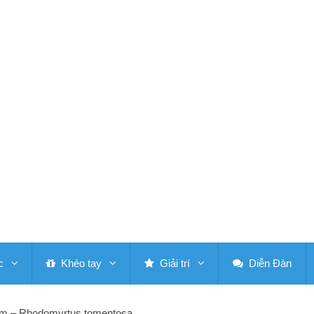
c
Khéo tay
Giải trí
Diễn Đàn
im – Rhodomyrtus tomentosa