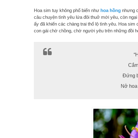
Hoa sim tuy không phổ biến như
hoa hồng
nhưng cũ
câu chuyện tình yêu lứa đôi thuở mới yêu, còn ngạ
ấy đã khiến các chàng trai thổ lộ tình yêu. Hoa si
con gái chờ chồng, chờ người yêu trên những đồi h
“
Cắm 
Đứng 
Nở hoa 