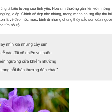
ng là biểu tượng của tình yêu. Hoa sim thường gắn liền với những
i ngùng, e ấp. Chính vẻ đẹp nhẹ nhàng, mong manh nhưng đầy thu hú
m còn là vẻ đẹp mộc mạc, bình dị nhưng chung thủy sắc son của người
oa tím nở rộ.
Hãy nhìn kìa những cây sim
rễ vào đất vô nhiên vui buồn
bên ngưỡng cửa khiêm nhường
trong nỗi thân thương đón chào”