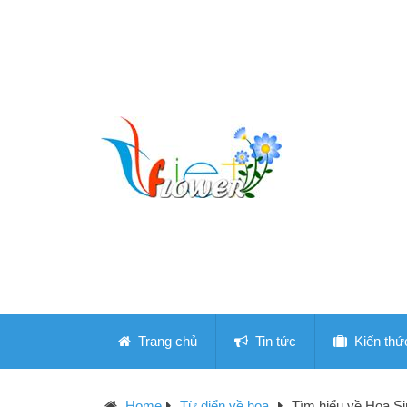
Trang chủ
Tin tức
Kiến thứ
Home
Từ điển về hoa
Tìm hiểu về Hoa S