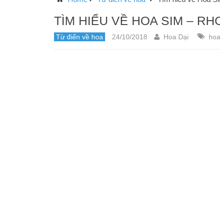
TÌM HIỂU VỀ HOA SIM – 
Từ điển về hoa
24/10/2018
Hoa Dại
hoa