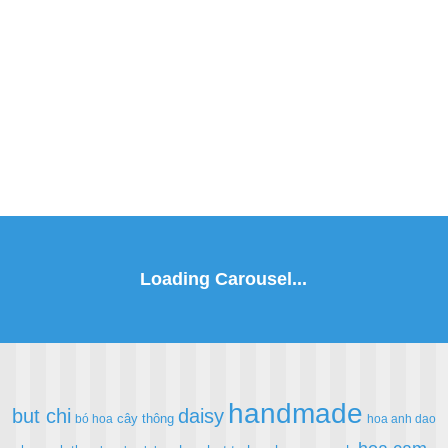
handmade
but chi
daisy
cây thông
bó hoa
hoa anh dao