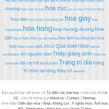
hoa cam
hoa bat tu
hoa bo cong anh
hoa anh thao
hoa bach hop
hoa cuc
chuong
hoa cam tu cau
hoa cuc trang
hoa cuc bat tu
hoa giay
hoa dao
hoa
hoa dong tien
hoa da quy
hoa hong
hoa
hoa huong duong
handmade
lan
hoa sen
hoa mai
hoa thuy tien
hoa
hoa ly
hoa oai huong
rose
Quà noel
quà 20/11
tulip
lotus
sakura
orchid
Thiệp giáng sinh
tet nguyen dan
sunflowers
Thiệp hoa
Trang tri dia
tia ca rot
trang
tia dua leo
handmade
tri mon an
tặng thầy cô
valentine
Bản quyền bài viết thuộc về
Từ điển các loài hoa
, chỉnh sửa bởi
Lê
Vỹ
- Liên hệ thông qua
About us
|
Contact
|
Sitemap
Ghé thăm
Diễn đàn Hoa
|
Nhạc Không Lời
|
Ý nghĩa Hoa
|
Ảnh hoa
HD
|
Sheet nhạc
|
Khoa học vui
|
Vườn Tí Hon