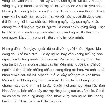
vùng hẻo lánh và âm u. Nơi ấy chỉ có con người tất bật với cuộc
sống đầy khó khăn với những nỗi lo. Nơi ấy có 2 người yêu nhau.
Nhưng điều đáng buồn là cả 2 người đều không dám thổ lộ. Đến 1
ngày khi họ ngồi tâm sự với nhau và rồi một người đã dũng cảm
thổ lộ trong nỗi lo, và chờ đợi. Nhưng ngày này qua ngày khác
chàng trai chỉ nhận được từ người kia chậu cây xương rồng. Thật
lạ! Theo thời gian tình yêu ấy nhạt phai, một người thì thật vọng
còn người kia thì hi vọng sẽ hiểu tình cảm của mình.
Nhưng đến một ngày, người đó ra đi với người khác. Người kia
càng đau khổ hơn nữa. Lúc ấy người này vẫn không hiểu tại sao
người kia lại tặng mình chậu cây ấy. Và rồi người này muốn tìm
câu trả lời. Anh ta cùng chậu cây tìm đến nhà người kia. Chỉ còn
ngôi nhà ở nhà bên những chậu xương rồng nở hoa. Và anh ta đã
nhận được câu trả lời. Một câu trả lời đầy bất ngờ và khó khăn.
Mà có lẽ sẽ không xảy ra chuyện ấy. Tất cả là tại chàng chính
chàng mà thôi. Chính anh ta đã nói dối là chàng học tiếng Tây Ban
Nha. Anh ta bên chậu cây xương rồng đang tàn úa và khóc. Có lẽ
xa xa người kia cũng đang khóc, khóc vì tại sao người kia không
hiểu mình, phải chăng anh đã thay đổi.