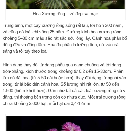
Hoa Xương rồng – vẻ đẹp sa mạc
Trung bình, một cây xương rồng sống rất lâu, tới hơn 300 năm,
và cũng có loài chỉ sống 25 năm. Đường kính hoa xương rồng
khoảng 5–30 cm màu sắc rất sặc sỡ, lộng lẫy. Cánh hoa phân bố
đồng đều và đồng tâm. Hoa đa phần là lưỡng tính, nở vào cả
sáng và tối tuỳ theo loài.
Hình dạng thay đổi từ dạng phễu qua dạng chuông và tới dạng
tròn-phẳng, kích thước trong khoảng từ 0,2 đến 15-30cm. Phần
lớn có đài hoa (từ 5-50 cái hoặc hơn), thay đổi dạng từ ngoài vào
trong, từ lá bắc đến cánh hoa. Số lượng nhị rất lớn, từ 50 đến
1.500 (hiếm khi ít hơn). Gần như tất cả các loài xương rồng có vị
đắng, thi thoảng bên trong còn có nhựa đục. Một trái xương rồng
chứa khoảng 3.000 hạt, mỗi hạt dài 0,4-12mm.