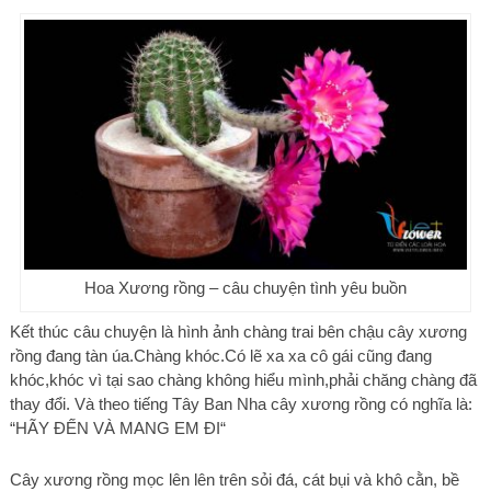
Hoa Xương rồng – câu chuyện tình yêu buồn
Kết thúc câu chuyện là hình ảnh chàng trai bên chậu cây xương
rồng đang tàn úa.Chàng khóc.Có lẽ xa xa cô gái cũng đang
khóc,khóc vì tại sao chàng không hiểu mình,phải chăng chàng đã
thay đổi. Và theo tiếng Tây Ban Nha cây xương rồng có nghĩa là:
“HÃY ĐẾN VÀ MANG EM ĐI“
Cây xương rồng mọc lên lên trên sỏi đá, cát bụi và khô cằn, bề