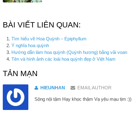
BÀI VIẾT LIÊN QUAN:
Tìm hiểu về Hoa Quỳnh – Epiphyllum
Ý nghĩa hoa quỳnh
Hướng dẫn làm hoa quỳnh (Quỳnh hương) bằng vải voan
Tên và hình ảnh các loài hoa quỳnh đẹp ở Việt Nam
TẢN MẠN
HIEUNHAN
EMAIL AUTHOR
Sộng nội tậm Hạy khọc thậm Vạ yệu mạu tịm :))