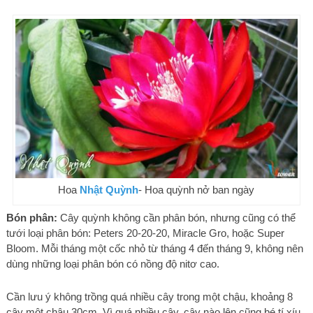
Hoa
Nhật Quỳnh
- Hoa quỳnh nở ban ngày
Bón phân:
Cây quỳnh không cần phân bón, nhưng cũng có thể
tưới loại phân bón: Peters 20-20-20, Miracle Gro, hoặc Super
Bloom. Mỗi tháng một cốc nhỏ từ tháng 4 đến tháng 9, không nên
dùng những loại phân bón có nồng độ nitơ cao.
Cần lưu ý không trồng quá nhiều cây trong một chậu, khoảng 8
cây một chậu 30cm. Vì quá nhiều cây, cây nào lên cũng bé tí xíu,