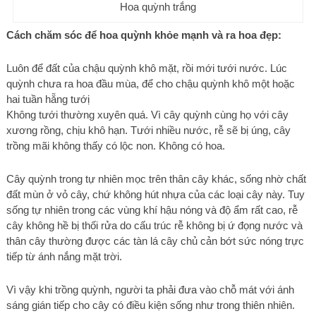
Hoa quỳnh trắng
Cách chăm sóc để hoa quỳnh khỏe mạnh và ra hoa đẹp:
Luôn để đất của chậu quỳnh khô mặt, rồi mới tưới nước. Lúc
quỳnh chưa ra hoa đầu mùa, để cho chậu quỳnh khô một hoặc
hai tuần hẵng tướị
Không tưới thường xuyên quá. Vì cây quỳnh cùng họ với cây
xương rồng, chịu khô hạn. Tưới nhiều nước, rễ sẽ bị úng, cây
trồng mãi không thấy có lộc non. Không có hoa.
Cây quỳnh trong tự nhiên mọc trên thân cây khác, sống nhờ chất
đất mùn ở vỏ cây, chứ không hút nhựa của các loại cây này. Tuy
sống tự nhiên trong các vùng khí hậu nóng và độ ẩm rất cao, rễ
cây không hề bị thối rửa do cấu trúc rễ không bị ứ đọng nước và
thân cây thường được các tàn lá cây chủ cản bớt sức nóng trực
tiếp từ ánh nắng mặt trời.
Vì vậy khi trồng quỳnh, người ta phải đưa vào chỗ mát với ánh
sáng gián tiếp cho cây có điều kiện sống như trong thiên nhiên.