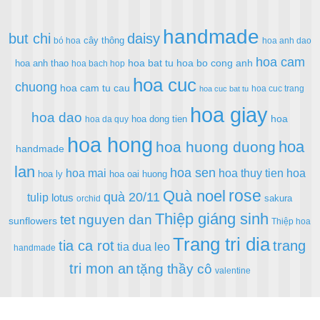
handmade
but chi
daisy
cây thông
bó hoa
hoa anh dao
hoa cam
hoa bat tu
hoa bo cong anh
hoa anh thao
hoa bach hop
hoa cuc
chuong
hoa cam tu cau
hoa cuc trang
hoa cuc bat tu
hoa giay
hoa dao
hoa
hoa dong tien
hoa da quy
hoa hong
hoa
hoa huong duong
handmade
lan
hoa sen
hoa mai
hoa thuy tien
hoa
hoa ly
hoa oai huong
rose
Quà noel
quà 20/11
tulip
lotus
sakura
orchid
Thiệp giáng sinh
tet nguyen dan
sunflowers
Thiệp hoa
Trang tri dia
tia ca rot
trang
tia dua leo
handmade
tri mon an
tặng thầy cô
valentine