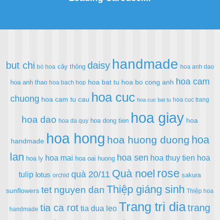
handmade
but chi
daisy
cây thông
bó hoa
hoa anh dao
hoa cam
hoa bat tu
hoa bo cong anh
hoa anh thao
hoa bach hop
hoa cuc
chuong
hoa cam tu cau
hoa cuc trang
hoa cuc bat tu
hoa giay
hoa dao
hoa
hoa dong tien
hoa da quy
hoa hong
hoa
hoa huong duong
handmade
lan
hoa sen
hoa mai
hoa thuy tien
hoa
hoa ly
hoa oai huong
rose
Quà noel
quà 20/11
tulip
lotus
sakura
orchid
Thiệp giáng sinh
tet nguyen dan
sunflowers
Thiệp hoa
Trang tri dia
tia ca rot
trang
tia dua leo
handmade