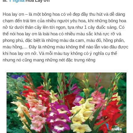
III.
Ý nghĩa
Hoa Lay ơn
Hoa lay ơn – là một bông hoa có vẻ đẹp đầy thu hút và dễ dàng
chạm đến trái tim của nhiều người yêu hoa, khi những bông hoa
nở từ dưới thân cây lên tới ngọn, tựa như 1 cây đuốc sáng. Có
thể nói hoa lay ơn là loài hoa có nhiều màu sắc khá rực rỡ và
phong phú, đặc biệt là những màu da cam, màu đỏ, hồng phấn,
màu hồng,… Đây là những màu không thể nào lẫn vào đâu được
khi hoa lay ơn nở. Và mỗi màu tuy không có ý nghĩa cụ thể
nhưng nó cũng mang những nét đặc trưng riêng