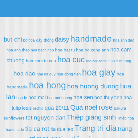
handmade
but chi
daisy
cây thông
bó hoa
hoa anh dao
hoa cam
hoa bat tu
hoa bo cong anh
hoa anh thao
hoa bach hop
hoa cuc
chuong
hoa cam tu cau
hoa cuc trang
hoa cuc bat tu
hoa giay
hoa dao
hoa
hoa dong tien
hoa da quy
hoa hong
hoa
hoa huong duong
handmade
lan
hoa sen
hoa mai
hoa thuy tien
hoa
hoa ly
hoa oai huong
rose
Quà noel
quà 20/11
tulip
lotus
sakura
orchid
Thiệp giáng sinh
tet nguyen dan
sunflowers
Thiệp hoa
Trang tri dia
tia ca rot
trang
tia dua leo
handmade