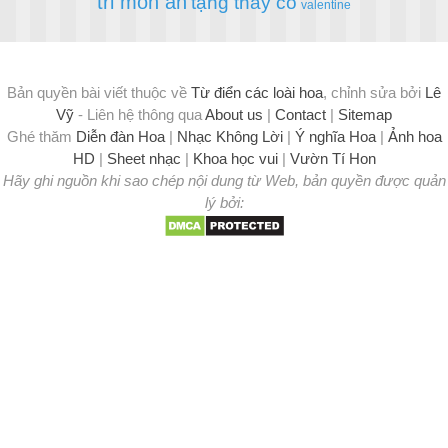
tri mon an
tặng thầy cô
valentine
Bản quyền bài viết thuộc về
Từ điển các loài hoa
, chỉnh sửa bởi
Lê
Vỹ
- Liên hệ thông qua
About us
|
Contact
|
Sitemap
Ghé thăm
Diễn đàn Hoa
|
Nhạc Không Lời
|
Ý nghĩa Hoa
|
Ảnh hoa
HD
|
Sheet nhạc
|
Khoa học vui
|
Vườn Tí Hon
Hãy ghi nguồn khi sao chép nội dung từ Web, bản quyền được quản
lý bởi: