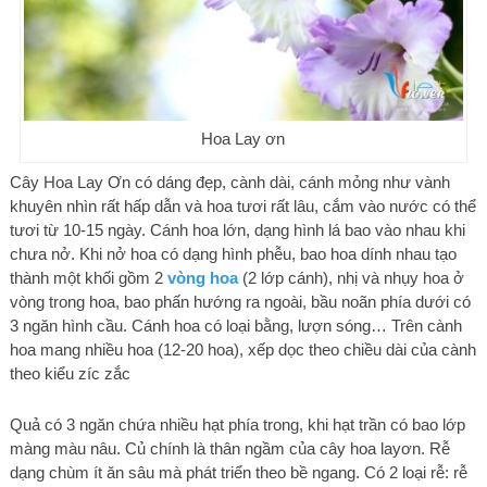
Hoa Lay ơn
Cây Hoa Lay Ơn có dáng đẹp, cành dài, cánh mỏng như vành
khuyên nhìn rất hấp dẫn và hoa tươi rất lâu, cắm vào nước có thể
tươi từ 10-15 ngày. Cánh hoa lớn, dạng hình lá bao vào nhau khi
chưa nở. Khi nở hoa có dạng hình phễu, bao hoa dính nhau tạo
thành một khối gồm 2
vòng hoa
(2 lớp cánh), nhị và nhụy hoa ở
vòng trong hoa, bao phấn hướng ra ngoài, bầu noãn phía dưới có
3 ngăn hình cầu. Cánh hoa có loại bằng, lượn sóng… Trên cành
hoa mang nhiều hoa (12-20 hoa), xếp dọc theo chiều dài của cành
theo kiểu zíc zắc
Quả có 3 ngăn chứa nhiều hạt phía trong, khi hạt trần có bao lớp
màng màu nâu. Củ chính là thân ngầm của cây hoa layơn. Rễ
dạng chùm ít ăn sâu mà phát triển theo bề ngang. Có 2 loại rễ: rễ