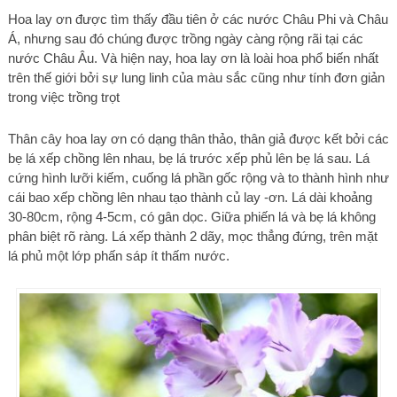
Hoa lay ơn được tìm thấy đầu tiên ở các nước Châu Phi và Châu
Á, nhưng sau đó chúng được trồng ngày càng rộng rãi tại các
nước Châu Âu. Và hiện nay, hoa lay ơn là loài hoa phổ biến nhất
trên thế giới bởi sự lung linh của màu sắc cũng như tính đơn giản
trong việc trồng trọt
Thân cây hoa lay ơn có dạng thân thảo, thân giả được kết bởi các
bẹ lá xếp chồng lên nhau, bẹ lá trước xếp phủ lên bẹ lá sau. Lá
cứng hình lưỡi kiếm, cuống lá phần gốc rộng và to thành hình như
cái bao xếp chồng lên nhau tạo thành củ lay -ơn. Lá dài khoảng
30-80cm, rộng 4-5cm, có gân dọc. Giữa phiến lá và bẹ lá không
phân biệt rõ ràng. Lá xếp thành 2 dãy, mọc thẳng đứng, trên mặt
lá phủ một lớp phấn sáp ít thấm nước.