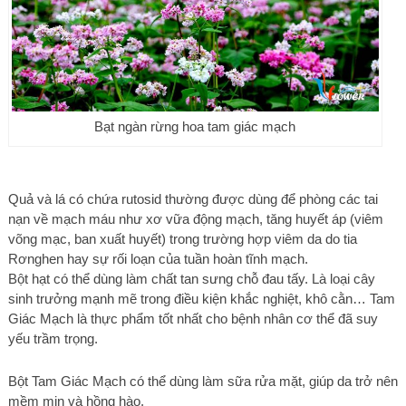
Bạt ngàn rừng hoa tam giác mạch
Quả và lá có chứa rutosid thường được dùng để phòng các tai
nạn về mạch máu như xơ vữa động mạch, tăng huyết áp (viêm
võng mạc, ban xuất huyết) trong trường hợp viêm da do tia
Rơnghen hay sự rối loạn của tuần hoàn tĩnh mạch.
Bột hạt có thể dùng làm chất tan sưng chỗ đau tấy. Là loại cây
sinh trưởng mạnh mẽ trong điều kiện khắc nghiệt, khô cằn… Tam
Giác Mạch là thực phẩm tốt nhất cho bệnh nhân cơ thể đã suy
yếu trầm trọng.
Bột Tam Giác Mạch có thể dùng làm sữa rửa mặt, giúp da trở nên
mềm mịn và hồng hào.