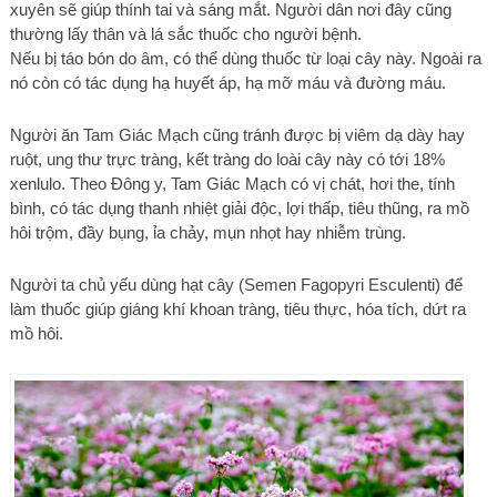
xuyên sẽ giúp thính tai và sáng mắt. Người dân nơi đây cũng
thường lấy thân và lá sắc thuốc cho người bệnh.
Nếu bị táo bón do âm, có thể dùng thuốc từ loại cây này. Ngoài ra
nó còn có tác dụng hạ huyết áp, hạ mỡ máu và đường máu.
Người ăn Tam Giác Mạch cũng tránh được bị viêm dạ dày hay
ruột, ung thư trực tràng, kết tràng do loài cây này có tới 18%
xenlulo. Theo Đông y, Tam Giác Mạch có vị chát, hơi the, tính
bình, có tác dụng thanh nhiệt giải độc, lợi thấp, tiêu thũng, ra mồ
hôi trộm, đầy bụng, ỉa chảy, mụn nhọt hay nhiễm trùng.
Người ta chủ yếu dùng hạt cây (Semen Fagopyri Esculenti) để
làm thuốc giúp giáng khí khoan tràng, tiêu thực, hóa tích, dứt ra
mồ hôi.