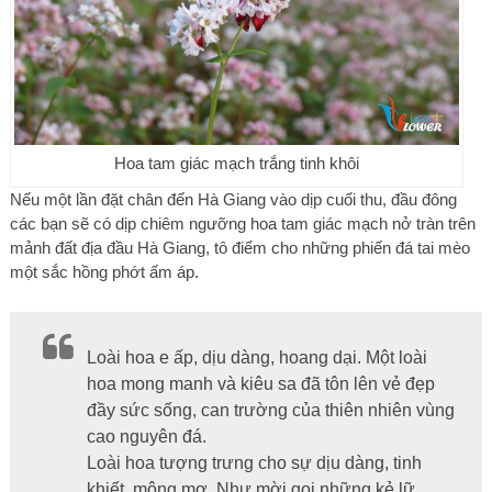
Hoa tam giác mạch trắng tinh khôi
Nếu một lần đặt chân đến Hà Giang vào dịp cuối thu, đầu đông
các bạn sẽ có dịp chiêm ngưỡng hoa tam giác mạch nở tràn trên
mảnh đất địa đầu Hà Giang, tô điểm cho những phiến đá tai mèo
một sắc hồng phớt ấm áp.
Loài hoa e ấp, dịu dàng, hoang dại. Một loài
hoa mong manh và kiêu sa đã tôn lên vẻ đẹp
đầy sức sống, can trường của thiên nhiên vùng
cao nguyên đá.
Loài hoa tượng trưng cho sự dịu dàng, tinh
khiết, mộng mơ. Như mời gọi những kẻ lữ