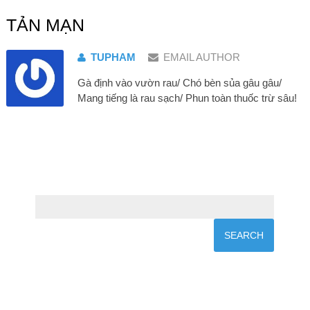
TẢN MẠN
TUPHAM
EMAIL AUTHOR
Gà định vào vườn rau/ Chó bèn sủa gâu gâu/
Mang tiếng là rau sạch/ Phun toàn thuốc trừ sâu!