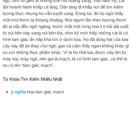
ngô. Nơi họ gieo là những khe núi hoang vắng. Vào năm nọ, cái
đói hoành hành khắp cả làng. Dân làng đi khắp nơi để tìm kiếm
lương thực nhưng họ vẫn tuyệt vọng. Đúng lúc đó họ ngửi thấy
một mùi thơm lạ thoang thoảng. Mọi người lần theo hương thơm
đó ai nấy đều ngỡ ngàng, trước mắt một rừng hoa li ti trải dài suốt
từ núi bên này sang núi bên kia, nhìn kỹ mới thấy những cái lá có
hình tam giác ẩn nấp khá kín ở dưới hoa. Họ đã dùng hạt của loại
cây này để ăn thay cho ngô, gạo và cảm thấy ngon không khác gì
so với những thực phẩm khác. Vì là họ nhà lúa, được nảy lên từ
mày lúa, mày ngô, nên gọi là mạch, lá có hình tam giác, và thế là
nó có tên “tam giác mạch”.
Từ Khóa Tìm Kiếm Nhiều Nhất
ý nghĩa
hoa tam giác mạch