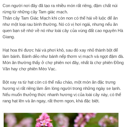
Con người nơi đây đã tạo ra nhiều món rất riêng, đậm chất núi
rừng từ những cây Tam giác mạch.
Thân cây Tam Giác Mạch khi còn non có thể hái về luộc để ăn
như một loại rau bình thường. Nó có vị hơi ngái, nhưng nếu ăn
quen bạn sẽ nhớ về nó như loài cây của vùng đất cao nguyên Hà
Giang.
Hạt hoa thì được hái và phơi khô, sau đó xay nhỏ thành bột để
làm bánh. Bánh dẻo như bánh nếp thơm vị mạch và ngọt đậm đà.
Món ăn thường thấy ở chợ phiên nơi đây, nhất là chợ phiên Đồng
Văn hay chợ phiên Mèo Vạc.
Bột xay ra từ hạt còn có thể nấu cháo, một món ăn đặc trưng
hương vị rất riêng làm ấm lòng người trong những ngày se lạnh.
Nếu muốn thưởng thức nhanh hương vị của loài cây này, có thể
rang hạt lên và ăn ngay, rất thơm ngon, khá đặc biệt.