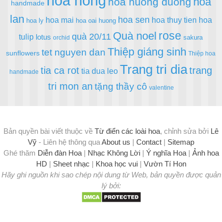
hoa hong
hoa
hoa huong duong
handmade
lan
hoa sen
hoa mai
hoa thuy tien
hoa
hoa ly
hoa oai huong
rose
Quà noel
quà 20/11
tulip
lotus
sakura
orchid
Thiệp giáng sinh
tet nguyen dan
sunflowers
Thiệp hoa
Trang tri dia
tia ca rot
trang
tia dua leo
handmade
tri mon an
tặng thầy cô
valentine
Bản quyền bài viết thuộc về
Từ điển các loài hoa
, chỉnh sửa bởi
Lê
Vỹ
- Liên hệ thông qua
About us
|
Contact
|
Sitemap
Ghé thăm
Diễn đàn Hoa
|
Nhạc Không Lời
|
Ý nghĩa Hoa
|
Ảnh hoa
HD
|
Sheet nhạc
|
Khoa học vui
|
Vườn Tí Hon
Hãy ghi nguồn khi sao chép nội dung từ Web, bản quyền được quản
lý bởi: