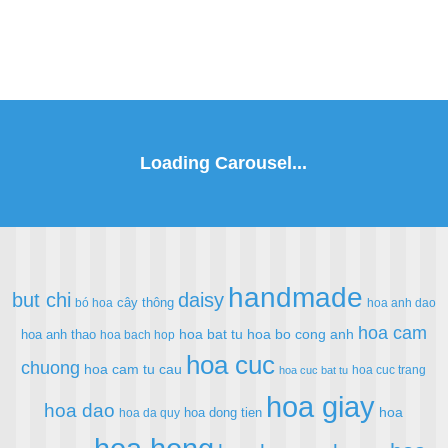
handmade
but chi
daisy
cây thông
bó hoa
hoa anh dao
hoa cam
hoa bat tu
hoa bo cong anh
hoa anh thao
hoa bach hop
hoa cuc
chuong
hoa cam tu cau
hoa cuc trang
hoa cuc bat tu
hoa giay
hoa dao
hoa
hoa dong tien
hoa da quy