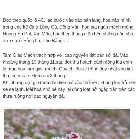
Dọc theo quốc lộ 4C, lạc bước vào các bản làng, hoa nấp mình
trong các kẽ đá ở Lũng Cú, Đồng Văn, hoa bạt ngàn mênh mông
Hoàng Su Phì, Xín Mần, hoa thẹn thùng e ấp bên những căn nhà
đơn sơ ở Sủng Là, Phó Bảng,…
Tam Giác Mạch thích hợp với cao nguyên đất cằn sỏi đá. Vào
khoảng tháng 10 tháng 11,sau đợt thu hoạch cánh đồng lúa chín
là mùa hoa tam giác mạch. Cây chỉ được trồng duy nhất vào tiết
thu, vụ mùa sẽ kéo dài 3 tháng.
Khi những đợt gió mùa đầu tiên bắt đầu thổi về , không khí trở nên
se se lạnh, loài hoa nhỏ bé này lại đồng loạt nở ngập tràn trên các
thửa ruộng nơi cao nguyên đá.