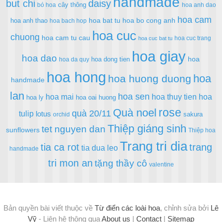
handmade
but chi
daisy
cây thông
bó hoa
hoa anh dao
hoa cam
hoa bat tu
hoa bo cong anh
hoa anh thao
hoa bach hop
hoa cuc
chuong
hoa cam tu cau
hoa cuc trang
hoa cuc bat tu
hoa giay
hoa dao
hoa
hoa dong tien
hoa da quy
hoa hong
hoa
hoa huong duong
handmade
lan
hoa sen
hoa mai
hoa thuy tien
hoa
hoa ly
hoa oai huong
rose
Quà noel
quà 20/11
tulip
lotus
sakura
orchid
Thiệp giáng sinh
tet nguyen dan
sunflowers
Thiệp hoa
Trang tri dia
tia ca rot
trang
tia dua leo
handmade
tri mon an
tặng thầy cô
valentine
Bản quyền bài viết thuộc về
Từ điển các loài hoa
, chỉnh sửa bởi
Lê
Vỹ
- Liên hệ thông qua
About us
|
Contact
|
Sitemap