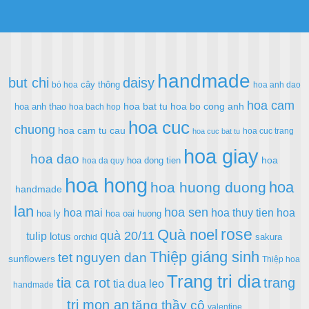
handmade
but chi
daisy
cây thông
bó hoa
hoa anh dao
hoa cam
hoa bat tu
hoa bo cong anh
hoa anh thao
hoa bach hop
hoa cuc
chuong
hoa cam tu cau
hoa cuc trang
hoa cuc bat tu
hoa giay
hoa dao
hoa
hoa dong tien
hoa da quy
hoa hong
hoa
hoa huong duong
handmade
lan
hoa sen
hoa mai
hoa thuy tien
hoa
hoa ly
hoa oai huong
rose
Quà noel
quà 20/11
tulip
lotus
sakura
orchid
Thiệp giáng sinh
tet nguyen dan
sunflowers
Thiệp hoa
Trang tri dia
tia ca rot
trang
tia dua leo
handmade
tri mon an
tặng thầy cô
valentine