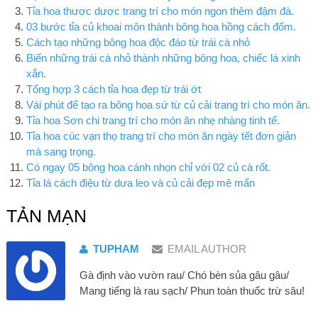
Tỉa hoa thược dược trang trí cho món ngon thêm đậm đà.
03 bước tỉa củ khoai môn thành bông hoa hồng cách đốm.
Cách tạo những bông hoa độc đáo từ trái cà nhỏ
Biến những trái cà nhỏ thành những bông hoa, chiếc lá xinh
xắn.
Tổng hợp 3 cách tỉa hoa đẹp từ trái ớt
Vài phút để tạo ra bông hoa sứ từ củ cải trang trí cho món ăn.
Tỉa hoa Sơn chi trang trí cho món ăn nhẹ nhàng tinh tế.
Tỉa hoa cúc vạn thọ trang trí cho món ăn ngày tết đơn giản
mà sang trọng.
Có ngay 05 bông hoa cánh nhọn chỉ với 02 củ cà rốt.
Tỉa lá cách điệu từ dưa leo và củ cải đẹp mê mẩn
TẢN MẠN
TUPHAM
EMAIL AUTHOR
Gà định vào vườn rau/ Chó bèn sủa gâu gâu/
Mang tiếng là rau sạch/ Phun toàn thuốc trừ sâu!