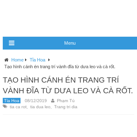
Menu
Home
Tỉa Hoa
Tạo hình cánh én trang trí vành đĩa từ dưa leo và cà rốt.
TẠO HÌNH CÁNH ÉN TRANG TRÍ
VÀNH ĐĨA TỪ DƯA LEO VÀ CÀ RỐT.
Tỉa Hoa
08/12/2019
Phạm Tú
tia ca rot
,
tia dua leo
,
Trang tri dia