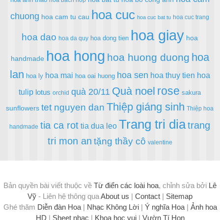
hoa bach hop
hoa cuc
chuong
hoa cam tu cau
hoa cuc trang
hoa cuc bat tu
hoa giay
hoa dao
hoa
hoa dong tien
hoa da quy
hoa hong
hoa
hoa huong duong
handmade
lan
hoa sen
hoa mai
hoa thuy tien
hoa
hoa ly
hoa oai huong
rose
Quà noel
quà 20/11
tulip
lotus
sakura
orchid
Thiệp giáng sinh
tet nguyen dan
sunflowers
Thiệp hoa
Trang tri dia
tia ca rot
trang
tia dua leo
handmade
tri mon an
tặng thầy cô
valentine
Bản quyền bài viết thuộc về
Từ điển các loài hoa
, chỉnh sửa bởi
Lê
Vỹ
- Liên hệ thông qua
About us
|
Contact
|
Sitemap
Ghé thăm
Diễn đàn Hoa
|
Nhạc Không Lời
|
Ý nghĩa Hoa
|
Ảnh hoa
HD
|
Sheet nhạc
|
Khoa học vui
|
Vườn Tí Hon