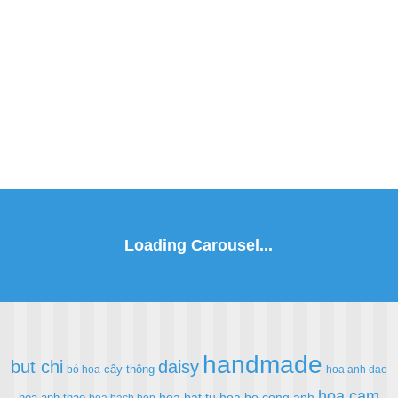
handmade
but chi
daisy
cây thông
bó hoa
hoa anh dao
hoa cam
hoa bat tu
hoa bo cong anh
hoa anh thao