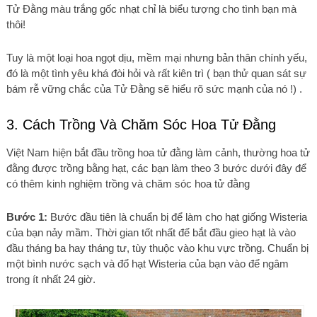
Tử Đằng màu trắng gốc nhạt chỉ là biểu tượng cho tình bạn mà
thôi!
Tuy là một loại hoa ngọt dịu, mềm mại nhưng bản thân chính yếu,
đó là một tình yêu khá đòi hỏi và rất kiên trì ( bạn thử quan sát sự
bám rễ vững chắc của Tử Đằng sẽ hiểu rõ sức mạnh của nó !) .
3. Cách Trồng Và Chăm Sóc Hoa Tử Đằng
Việt Nam hiện bắt đầu trồng hoa tử đằng làm cảnh, thường hoa tử
đằng được trồng bằng hạt, các bạn làm theo 3 bước dưới đây để
có thêm kinh nghiệm trồng và chăm sóc hoa tử đằng
Bước 1:
Bước đầu tiên là chuẩn bị để làm cho hạt giống Wisteria
của bạn nảy mầm. Thời gian tốt nhất để bắt đầu gieo hạt là vào
đầu tháng ba hay tháng tư, tùy thuộc vào khu vực trồng. Chuẩn bị
một bình nước sạch và đổ hạt Wisteria của bạn vào để ngâm
trong ít nhất 24 giờ.