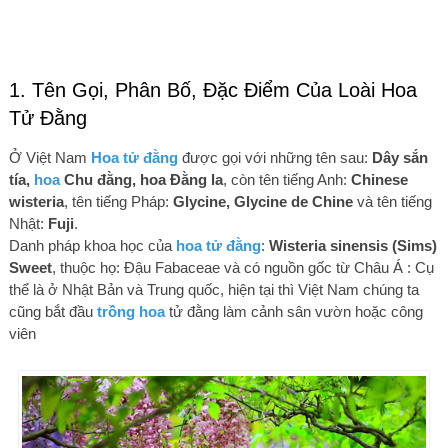
1. Tên Gọi, Phân Bố, Đặc Điểm Của Loài Hoa
Tử Đằng
Ở Việt Nam
Hoa tử đằng
được gọi với những tên sau:
Dây sắn
tía,
hoa
Chu đằng, hoa Đằng la
, còn tên tiếng Anh:
Chinese
wisteria
, tên tiếng Pháp:
Glycine, Glycine de Chine
và
tên tiếng
Nhật:
Fuji
.
Danh pháp khoa học của
hoa tử đằng
:
Wisteria sinensis (Sims)
Sweet
, thuộc họ: Đậu Fabaceae và có nguồn gốc từ Châu Á : Cụ
thể là ở Nhật Bản và Trung quốc, hiện tại thì Việt Nam chúng ta
cũng bắt đầu
trồng hoa
tử đằng làm cảnh sân vườn hoặc công
viên