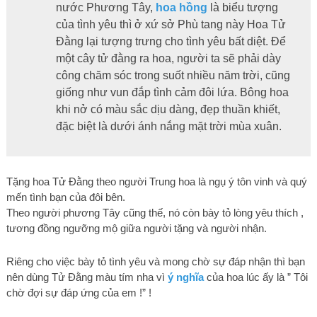
nước Phương Tây,
hoa hồng
là biểu tượng
của tình yêu thì ở xứ sở Phù tang này Hoa Tử
Đằng lại tượng trưng cho tình yêu bất diệt. Để
một cây tử đằng ra hoa, người ta sẽ phải dày
công chăm sóc trong suốt nhiều năm trời, cũng
giống như vun đắp tình cảm đôi lứa. Bông hoa
khi nở có màu sắc dịu dàng, đẹp thuần khiết,
đặc biệt là dưới ánh nắng mặt trời mùa xuân.
Tặng hoa Tử Đằng theo người Trung hoa là ngụ ý tôn vinh và quý
mến tình bạn của đôi bên.
Theo người phương Tây cũng thế, nó còn bày tỏ lòng yêu thích ,
tương đồng ngưỡng mộ giữa người tặng và người nhận.
Riêng cho việc bày tỏ tình yêu và mong chờ sự đáp nhận thì bạn
nên dùng Tử Đằng màu tím nha vì
ý nghĩa
của hoa lúc ấy là ” Tôi
chờ đợi sự đáp ứng của em !” !