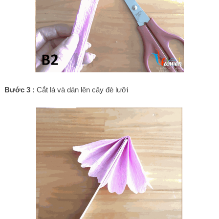
Bước 3 :
Cắt lá và dán lên cây đè lưỡi