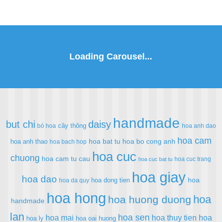
handmade
but chi
daisy
cây thông
bó hoa
hoa anh dao
hoa cam
hoa bat tu
hoa bo cong anh
hoa anh thao
hoa bach hop
hoa cuc
chuong
hoa cam tu cau
hoa cuc trang
hoa cuc bat tu
hoa giay
hoa dao
hoa
hoa dong tien
hoa da quy
hoa hong
hoa
hoa huong duong
handmade
lan
hoa sen
hoa mai
hoa thuy tien
hoa
hoa ly
hoa oai huong