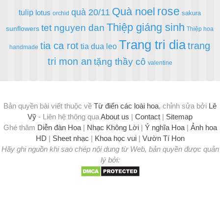
rose
Quà noel
quà 20/11
tulip
lotus
sakura
orchid
Thiệp giáng sinh
tet nguyen dan
sunflowers
Thiệp hoa
Trang tri dia
tia ca rot
trang
tia dua leo
handmade
tri mon an
tặng thầy cô
valentine
Bản quyền bài viết thuộc về
Từ điển các loài hoa
, chỉnh sửa bởi
Lê
Vỹ
- Liên hệ thông qua
About us
|
Contact
|
Sitemap
Ghé thăm
Diễn đàn Hoa
|
Nhạc Không Lời
|
Ý nghĩa Hoa
|
Ảnh hoa
HD
|
Sheet nhạc
|
Khoa học vui
|
Vườn Tí Hon
Hãy ghi nguồn khi sao chép nội dung từ Web, bản quyền được quản
lý bởi: