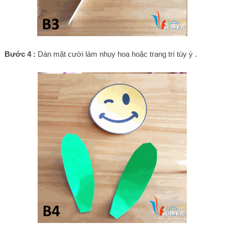
Bước 4 :
Dán mặt cười làm nhụy hoa hoặc trang trí tùy ý .