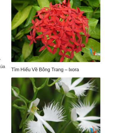
y
mùa
Tìm Hiểu Về Bông Trang – Ixora