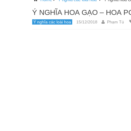
Ý NGHĨA HOA GẠO – HOA P
Ý nghĩa các loài hoa
15/12/2018
Phạm Tú