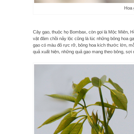
Hoa 
Cây gạo, thuộc họ Bombax, còn gọi là Mộc Miên, Hồng 
vật đâm chồi nảy lộc cũng là lúc những bông hoa gạ
gạo có màu đỏ rực rỡ, bông hoa kích thước lớn, mỗ
quả xuất hiện, những quả gạo mang theo bông, sợ