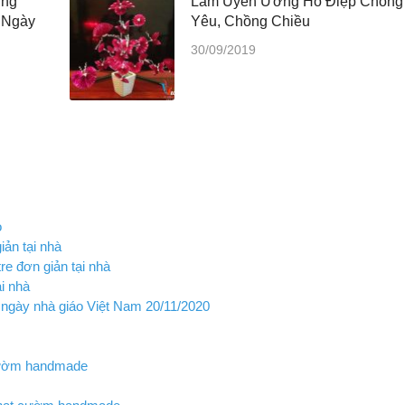
ớng
Làm Uyên Ương Hồ Điệp Chồng
 Ngày
Yêu, Chồng Chiều
30/09/2019
o
ản tại nhà
e đơn giản tại nhà
i nhà
ngày nhà giáo Việt Nam 20/11/2020
 cườm handmade