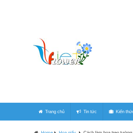
Trang chủ
Tin tức
Kiến thứ
Home
Hoa giấy
Cách làm hoa treo tường 