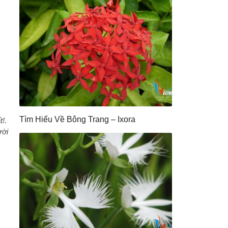
Tìm Hiểu Về Bông Trang – Ixora
!.
ười