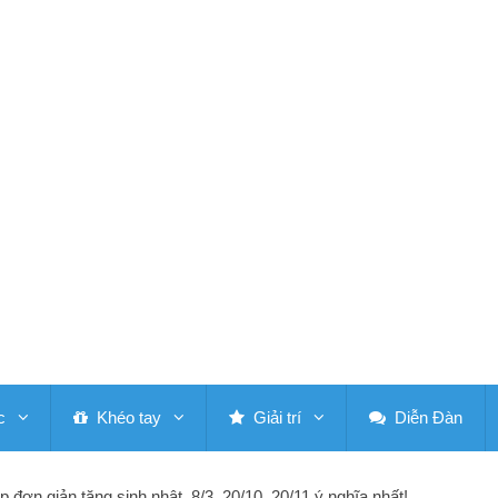
c
Khéo tay
Giải trí
Diễn Đàn
 đơn giản tặng sinh nhật, 8/3, 20/10, 20/11 ý nghĩa nhất!