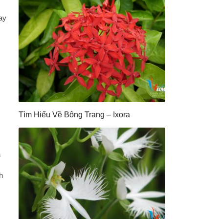
ay
Tìm Hiểu Về Bông Trang – Ixora
a
h