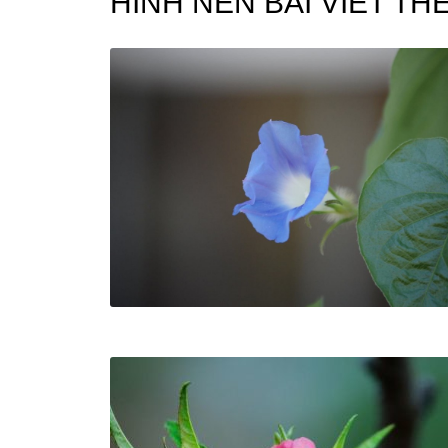
HÌNH NỀN BÀI VIẾT T