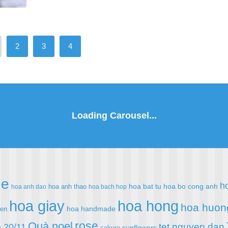
2
3
4
de
h
hoa bat tu
hoa bo cong anh
hoa anh thao
hoa anh dao
hoa bach hop
hoa giay
hoa hong
hoa huon
hoa handmade
ien
rose
Quà noel
 20/11
tet nguyen dan
sunflowers
sakura