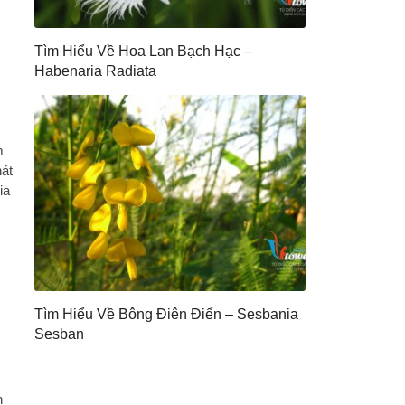
Tìm Hiểu Về Hoa Lan Bạch Hạc –
Habenaria Radiata
m
hát
ia
Tìm Hiểu Về Bông Điên Điển – Sesbania
Sesban
n