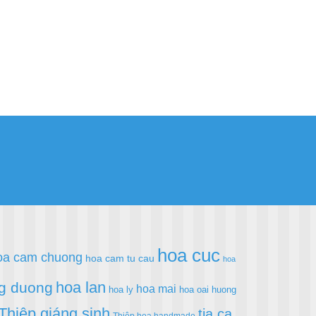
hoa cuc
oa cam chuong
hoa cam tu cau
hoa
hoa lan
g duong
hoa mai
hoa ly
hoa oai huong
Thiệp giáng sinh
tia ca