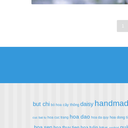
1
handma
but chi
daisy
cây thông
bó hoa
hoa dao
hoa dong t
hoa cuc trang
hoa da quy
cuc bat tu
hoa sen
quà
hoa thuy tien
hoa tulip
lotus