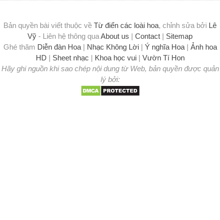
Bản quyền bài viết thuộc về
Từ điển các loài hoa
, chỉnh sửa bởi
Lê
Vỹ
- Liên hệ thông qua
About us
|
Contact
|
Sitemap
Ghé thăm
Diễn đàn Hoa
|
Nhạc Không Lời
|
Ý nghĩa Hoa
|
Ảnh hoa
HD
|
Sheet nhạc
|
Khoa học vui
|
Vườn Tí Hon
Hãy ghi nguồn khi sao chép nội dung từ Web, bản quyền được quản
lý bởi: