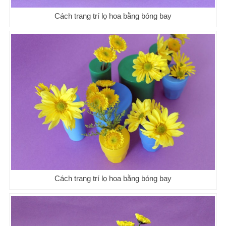
Cách trang trí lọ hoa bằng bóng bay
Cách trang trí lọ hoa bằng bóng bay