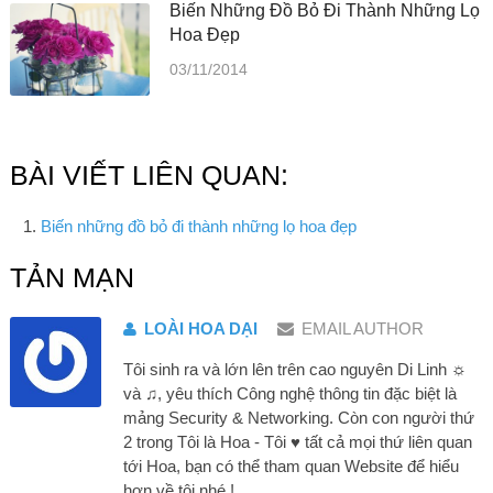
Biến Những Đồ Bỏ Đi Thành Những Lọ
Hoa Đẹp
03/11/2014
BÀI VIẾT LIÊN QUAN:
Biến những đồ bỏ đi thành những lọ hoa đẹp
TẢN MẠN
LOÀI HOA DẠI
EMAIL AUTHOR
Tôi sinh ra và lớn lên trên cao nguyên Di Linh ☼
và ♫, yêu thích Công nghệ thông tin đặc biệt là
mảng Security & Networking. Còn con người thứ
2 trong Tôi là Hoa - Tôi ♥ tất cả mọi thứ liên quan
tới Hoa, bạn có thể tham quan Website để hiểu
hơn về tôi nhé !