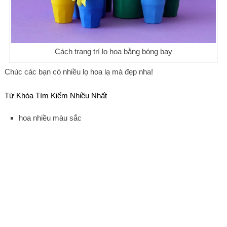
Cách trang trí lọ hoa bằng bóng bay
Chúc các bạn có nhiều lọ hoa lạ mà đẹp nha!
Từ Khóa Tìm Kiếm Nhiều Nhất
hoa nhiều màu sắc