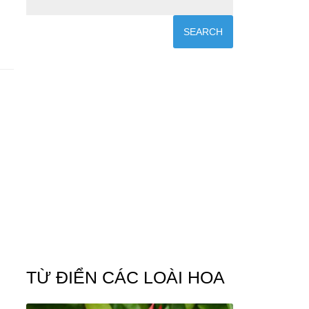
TỪ ĐIỂN CÁC LOÀI HOA