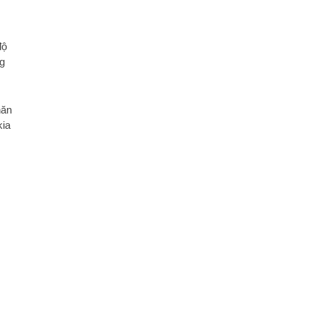
độ
ng
hăn
kia