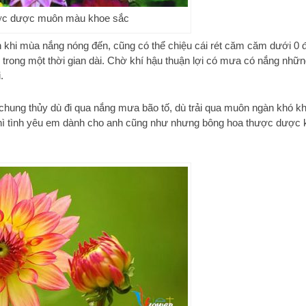
ợc dược muôn màu khoe sắc
n khi mùa nắng nóng đến, cũng có thể chiệu cái rét căm căm dưới 0 
 trong một thời gian dài. Chờ khí hậu thuận lợi có mưa có nắng nhữ
.
hung thủy dù đi qua nắng mưa bão tố, dù trải qua muôn ngàn khó k
a thì tình yêu em dành cho anh cũng như nhưng bông hoa thược dược 