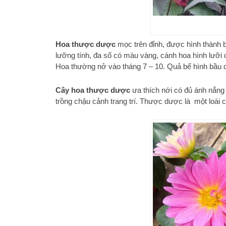
Hoa thược dược
mọc trên đỉnh, được hình thành 
lưỡng tính, đa số có màu vàng, cánh hoa hình lưỡi 
Hoa thường nở vào tháng 7 – 10. Quả bế hình bầu d
Cây hoa thược dược
ưa thích nới có đủ ánh nắng 
trồng chậu cảnh trang trí. Thược dược là một loà