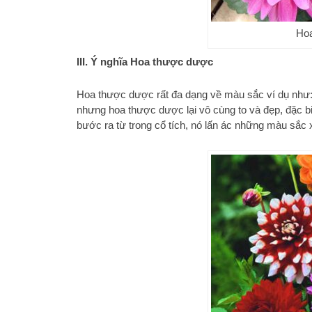
Ho
III. Ý nghĩa Hoa thược dược
Hoa thược dược rất đa dạng về màu sắc ví dụ như
nhưng hoa thược dược lại vô cùng to và đẹp, đặc b
bước ra từ trong cổ tích, nó lấn ác những màu sắc 