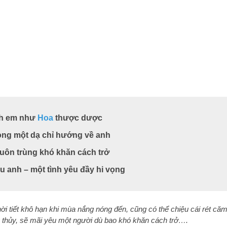
nh em như
Hoa
thược dược
òng một dạ chỉ hướng về anh
uôn trùng khó khăn cách trở
u anh – một tình yêu đầy hi vọng
hời tiết khô hạn khi mùa nắng nóng đến, cũng có thể chiệu cái rét că
g thủy, sẽ mãi yêu một người dù bao khó khăn cách trở….