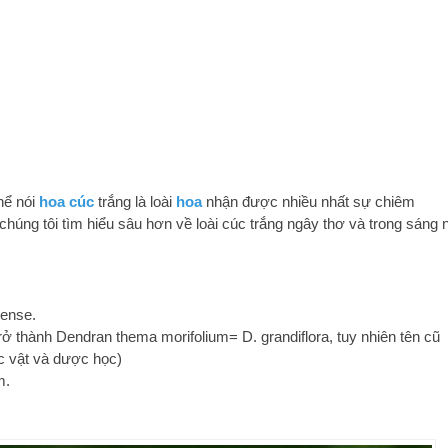
hể nói
hoa cúc
trắng là loài
hoa
nhận được nhiều nhất sự chiêm
chúng tôi tìm hiểu sâu hơn về loài cúc trắng ngây thơ và trong sáng 
nense.
ở thành Dendran thema morifolium= D. grandiflora, tuy nhiên tên cũ
c vật và dược học)
m.