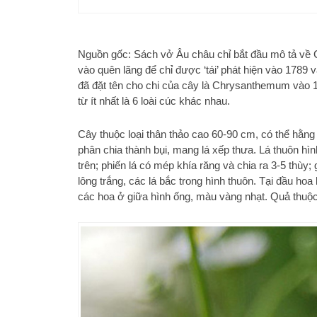
Nguồn gốc: Sách vở Âu châu chỉ bắt đầu mô tả về C
vào quên lãng để chỉ được ‘tái’ phát hiện vào 1789
đã đặt tên cho chi của cây là Chrysanthemum vào 1
từ ít nhất là 6 loài cúc khác nhau.
Cây thuộc loại thân thảo cao 60-90 cm, có thể hằn
phân chia thành bụi, mang lá xếp thưa. Lá thuôn hì
trên; phiến lá có mép khía răng và chia ra 3-5 thùy
lông trắng, các lá bắc trong hình thuôn. Tại đầu h
các hoa ở giữa hình ống, màu vàng nhạt. Quả thuộc 