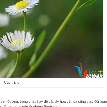
Cúc trắng
g ven đường, trong chậu hay để cắt lấy hoa và hoa cũng thay đổi màu
, đò tím.. (tuy vẫn từ chủng Bạch cúc!)