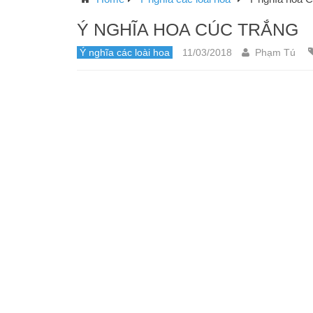
Ý NGHĨA HOA CÚC TRẮNG
Ý nghĩa các loài hoa
11/03/2018
Phạm Tú