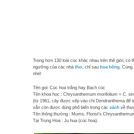
Trong hơn 130 loài cúc khác nhau trên thế giới, có t
ngưỡng của các nhà
thơ
, chỉ sau
hoa hồng
. Cùng 
nhé!
Tên gọi: Cúc hoa trắng hay Bạch cúc
Tên khoa học : Chrysanthemum morifolium = C. si
(từ 1961, cây được xếp vào chi Dendranthema để tr
vẫn còn được dùng phổ biến trong các
sách
về thự
Tên thông thường : Mums, Florist’s Chrysanthemu
Tại Trung Hoa : Ju hua (cúc hoa).