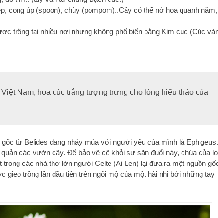
kép, cong úp (spoon), chùy (pompom)..Cây có thể nở hoa quanh năm,
ược trồng tại nhiều nơi nhưng không phổ biến bằng Kim cúc (Cúc và
Việt Nam, hoa cúc trắng tượng trưng cho lòng hiếu thảo của
 gốc từ Belides đang nhảy múa với người yêu của mình là Ephigeus,
 quản các vườn cây. Để bảo vệ cô khỏi sự săn đuổi này, chúa của lo
t trong các nhà thơ lớn người Celte (Ai-Len) lại đưa ra một nguồn gố
 gieo trồng lần đầu tiên trên ngôi mộ của một hài nhi bởi những tay