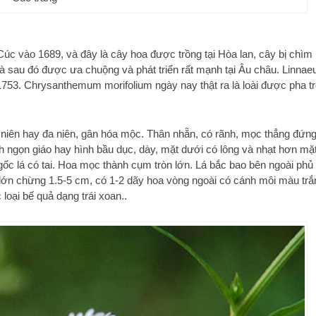
úc vào 1689, và đây là cây hoa được trồng tại Hòa lan, cây bị chìm
 và sau đó được ưa chuộng và phát triển rất mạnh tại Âu châu. Linnae
753. Chrysanthemum morifolium ngày nay thật ra là loài được pha t
g niên hay đa niên, gân hóa mộc. Thân nhẵn, có rãnh, mọc thẳng đứng
nh ngọn giáo hay hình bầu dục, dày, mặt dưới có lông và nhạt hơn mặ
; gốc lá có tai. Hoa mọc thành cụm tròn lớn. Lá bắc bao bên ngoài phủ
oa lớn chừng 1.5-5 cm, có 1-2 dãy hoa vòng ngoài có cánh môi màu trắ
loại bế quả dạng trái xoan..