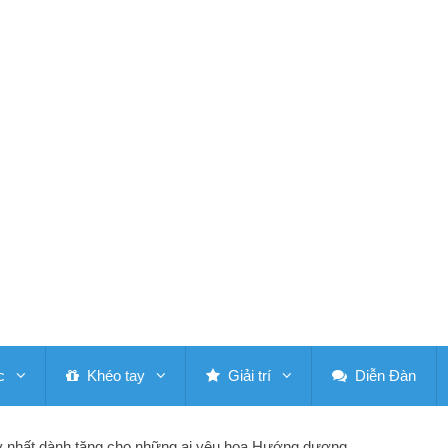
c
Khéo tay
Giải trí
Diễn Đàn
y nhất dành tặng cho những ai yêu hoa Hướng dương