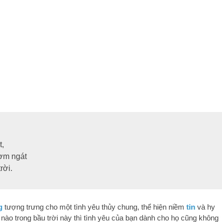
t,
ơm ngát
rời.
g
tượng trưng cho một tình yêu thủy chung, thể hiện niềm
tin
và hy
 nào trong bầu trời này thì tình yêu của bạn dành cho họ cũng không