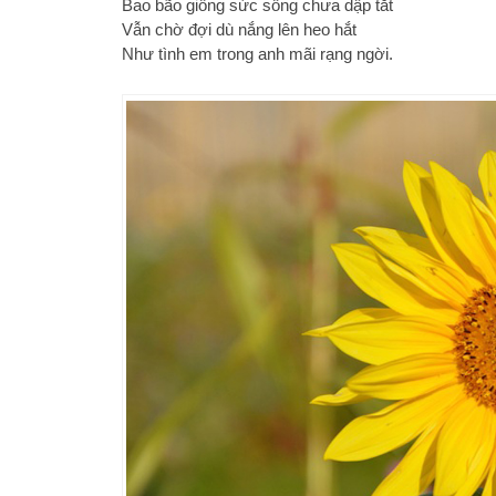
Bao bão giông sức sống chưa dập tắt
Vẫn chờ đợi dù nắng lên heo hắt
Như tình em trong anh mãi rạng ngời.