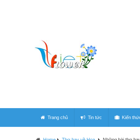
Trang chủ
Tin tức
Kiến thứ
Home
Thơ hay về Hoa
Những bài thơ ha