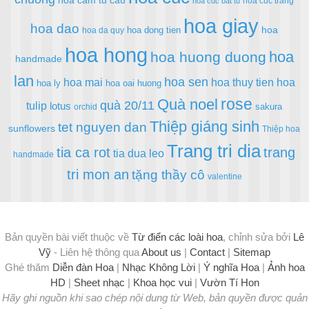
hoa cuc trang
hoa cuc bat tu
hoa giay
hoa dao
hoa
hoa dong tien
hoa da quy
hoa hong
hoa
hoa huong duong
handmade
lan
hoa sen
hoa mai
hoa thuy tien
hoa
hoa ly
hoa oai huong
rose
Quà noel
quà 20/11
tulip
lotus
sakura
orchid
Thiệp giáng sinh
tet nguyen dan
sunflowers
Thiệp hoa
Trang tri dia
tia ca rot
trang
tia dua leo
handmade
tri mon an
tặng thầy cô
valentine
Bản quyền bài viết thuộc về
Từ điển các loài hoa
, chỉnh sửa bởi
Lê
Vỹ
- Liên hệ thông qua
About us
|
Contact
|
Sitemap
Ghé thăm
Diễn đàn Hoa
|
Nhạc Không Lời
|
Ý nghĩa Hoa
|
Ảnh hoa
HD
|
Sheet nhạc
|
Khoa học vui
|
Vườn Tí Hon
Hãy ghi nguồn khi sao chép nội dung từ Web, bản quyền được quản