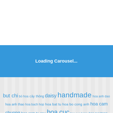
handmade
but chi
daisy
cây thông
bó hoa
hoa anh dao
hoa cam
hoa bat tu
hoa bo cong anh
hoa anh thao
hoa bach hop
hoa cuc
chuong
hoa cam tu cau