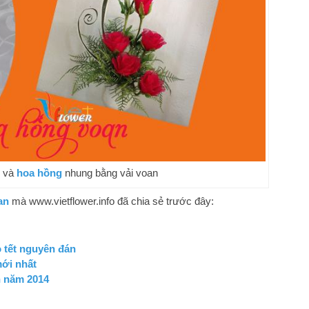
g và
hoa hồng
nhung bằng vải voan
an
mà www.vietflower.info đã chia sẻ trước đây:
 tết nguyên đán
mới nhất
n năm 2014