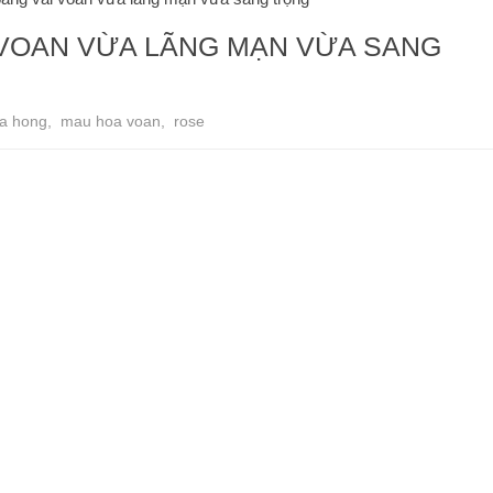
 VOAN VỪA LÃNG MẠN VỪA SANG
a hong
,
mau hoa voan
,
rose