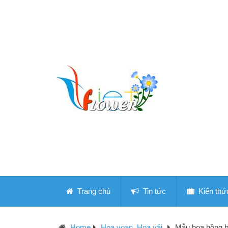
Trang chủ
Tin tức
Kiến thứ
Home
Hoa voan, Hoa vải
Mẫu hoa hồng b