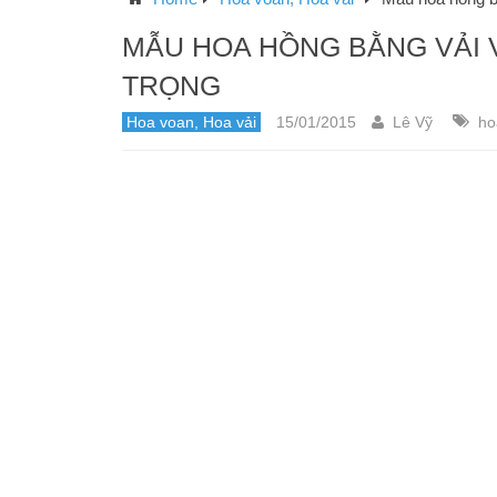
MẪU HOA HỒNG BẰNG VẢI
TRỌNG
Hoa voan, Hoa vải
15/01/2015
Lê Vỹ
ho