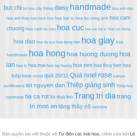
handmade
but chi
daisy
cây thông
bó hoa
hoa anh dao
hoa cam
hoa bat tu
hoa bo cong anh
hoa anh thao
hoa bach hop
hoa cuc
chuong
hoa cam tu cau
hoa cuc trang
hoa cuc bat tu
hoa giay
hoa dao
hoa
hoa dong tien
hoa da quy
hoa hong
hoa
hoa huong duong
handmade
lan
hoa sen
hoa mai
hoa thuy tien
hoa
hoa ly
hoa oai huong
rose
Quà noel
quà 20/11
tulip
lotus
sakura
orchid
Thiệp giáng sinh
tet nguyen dan
sunflowers
Thiệp hoa
Trang tri dia
tia ca rot
trang
tia dua leo
handmade
tri mon an
tặng thầy cô
valentine
Bản quyền bài viết thuộc về
Từ điển các loài hoa
, chỉnh sửa bởi
Lê