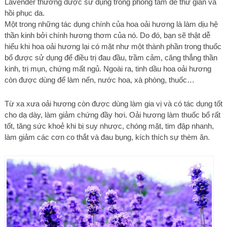
Lavender thường được sử dụng trong phòng tắm để thư giãn và
hồi phục da.
Một trong những tác dụng chính của hoa oải hương là làm dịu hệ
thần kinh bởi chính hương thơm của nó. Do đó, bạn sẽ thật dễ
hiểu khi hoa oải hương lại có mặt như một thành phần trong thuốc
bổ được sử dụng để điều trị đau đầu, trầm cảm, căng thẳng thần
kinh, trị mụn, chứng mất ngủ. Ngoài ra, tinh dầu hoa oải hương
còn được dùng để làm nến, nước hoa, xà phòng, thuốc…
Từ xa xưa oải hương còn được dùng làm gia vị và có tác dụng tốt
cho dạ dày, làm giảm chứng đầy hơi. Oải hương làm thuốc bổ rất
tốt, tăng sức khoẻ khi bị suy nhược, chóng mặt, tim đập nhanh,
làm giảm các cơn co thắt và đau bụng, kích thích sự thèm ăn.