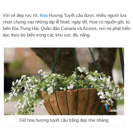
Với vẻ đẹp rực rỡ,
hoa
Hương Tuyết cầu được nhiều người lựa
chọn chưng vào những dịp lễ Noel, ngày tết. Hoa có nguồn gốc từ
biển Địa Trung Hải, Quần đảo Canaria và Azores, nơi nó phát triển
dọc theo bờ biển trong các khu vực đá, nắng.
Giỏ hoa hương tuyết cầu trắng đẹp nhẹ nhàng