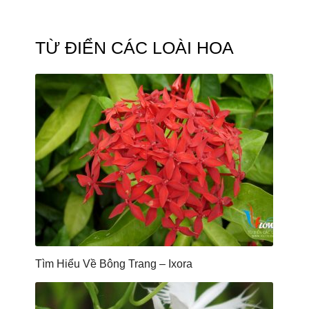
TỪ ĐIỂN CÁC LOÀI HOA
Tìm Hiểu Về Bông Trang – Ixora