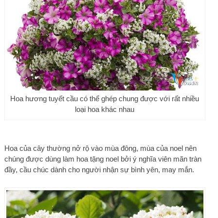
Hoa hương tuyết cầu có thể ghép chung được với rất nhiều
loại hoa khác nhau
Hoa của cây thường nở rộ vào mùa đông, mùa của noel nên
chúng được dùng làm hoa tặng noel bởi ý nghĩa viên mãn tràn
đầy, cầu chúc dành cho người nhận sự bình yên, may mắn.