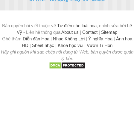
Bản quyền bài viết thuộc về
Từ điển các loài hoa
, chỉnh sửa bởi
Lê
Vỹ
- Liên hệ thông qua
About us
|
Contact
|
Sitemap
Ghé thăm
Diễn đàn Hoa
|
Nhạc Không Lời
|
Ý nghĩa Hoa
|
Ảnh hoa
HD
|
Sheet nhạc
|
Khoa học vui
|
Vườn Tí Hon
Hãy ghi nguồn khi sao chép nội dung từ Web, bản quyền được quản
lý bởi: