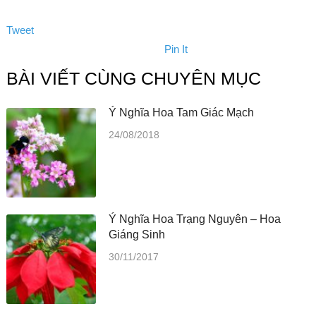
Tweet
Pin It
BÀI VIẾT CÙNG CHUYÊN MỤC
Ý Nghĩa Hoa Tam Giác Mạch
24/08/2018
Ý Nghĩa Hoa Trạng Nguyên – Hoa
Giáng Sinh
30/11/2017