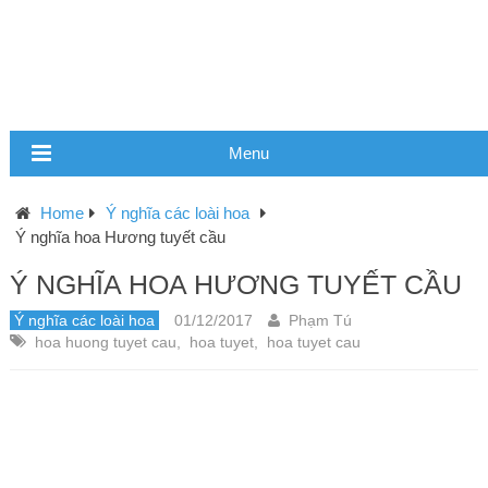
Menu
Home
Ý nghĩa các loài hoa
Ý nghĩa hoa Hương tuyết cầu
Ý NGHĨA HOA HƯƠNG TUYẾT CẦU
Ý nghĩa các loài hoa
01/12/2017
Phạm Tú
hoa huong tuyet cau
,
hoa tuyet
,
hoa tuyet cau