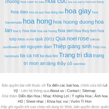
hoa cuc
chuong
hoa cam tu cau
hoa cuc trang
hoa cuc bat tu
hoa giay
hoa dao
hoa
hoa dong tien
hoa da quy
hoa hong
hoa
hoa huong duong
handmade
lan
hoa sen
hoa mai
hoa thuy tien
hoa
hoa ly
hoa oai huong
rose
Quà noel
quà 20/11
tulip
lotus
sakura
orchid
Thiệp giáng sinh
tet nguyen dan
sunflowers
Thiệp hoa
Trang tri dia
tia ca rot
trang
tia dua leo
handmade
tri mon an
tặng thầy cô
valentine
Bản quyền bài viết thuộc về
Từ điển các loài hoa
, chỉnh sửa bởi
Lê
Vỹ
- Liên hệ thông qua
About us
|
Contact
|
Sitemap
Ghé thăm
Diễn đàn Hoa
|
Nhạc Không Lời
|
Ý nghĩa Hoa
|
Ảnh hoa
HD
|
Sheet nhạc
|
Khoa học vui
|
Vườn Tí Hon
Hãy ghi nguồn khi sao chép nội dung từ Web, bản quyền được quản