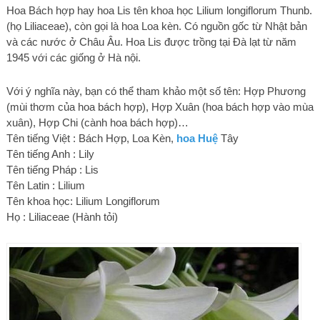
Hoa Bách hợp hay hoa Lis tên khoa học Lilium longiflorum Thunb.
(họ Liliaceae), còn gọi là hoa Loa kèn. Có nguồn gốc từ Nhật bản
và các nước ở Châu Âu. Hoa Lis được trồng tại Đà lạt từ năm
1945 với các giống ở Hà nội.
Với ý nghĩa này, bạn có thể tham khảo một số tên: Hợp Phương
(mùi thơm của hoa bách hợp), Hợp Xuân (hoa bách hợp vào mùa
xuân), Hợp Chi (cành hoa bách hợp)…
Tên tiếng Việt : Bách Hợp, Loa Kèn,
hoa Huệ
Tây
Tên tiếng Anh : Lily
Tên tiếng Pháp : Lis
Tên Latin : Lilium
Tên khoa học: Lilium Longiflorum
Họ : Liliaceae (Hành tỏi)