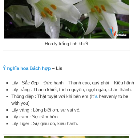
Hoa ly trắng tinh khiết
Ý nghĩa hoa Bách hợp
– Lis
Lily : Sắc đẹp – Đức hạnh – Thanh cao, quý phái – Kiêu hãnh
Lily trắng : Thanh khiết, trinh nguyên, ngọt ngào, chân thành.
Thông điệp : Thật tuyệt vời khi bên em (It”
s
heavenly to be
with you)
Lily vàng : Lòng biết ơn, sự vui vẻ.
Lily cam : Sự căm hờn.
Lily Tiger : Sự giàu có, kiêu hãnh.