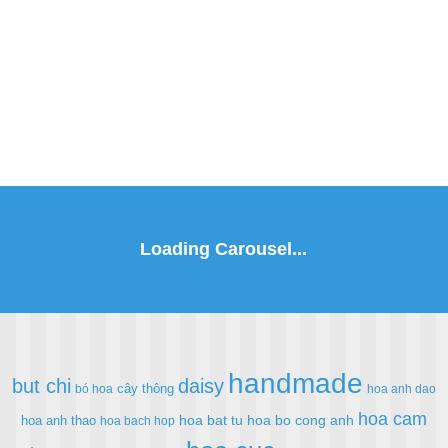
handmade
but chi
daisy
cây thông
bó hoa
hoa anh dao
hoa cam
hoa bat tu
hoa bo cong anh
hoa anh thao
hoa bach hop