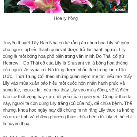
Hoa ly hồng
Truyền thuyết Tây Ban Nha cổ kể rằng ăn cánh hoa Lily sẽ giúp
cho người bị biến thành quái vật được trở lại thành người. Lily
cũng là một bông hoa phổ biến trong văn minh Do Thái cổ (từ
Hebrew – Do Thái cổ của Lily là Shusan) và là bông hoa thiêng
của người Assyria cổ. Nó từng được nhắc đến trong kinh Tân
Ước. Thời Trung Cổ, theo những quan niệm mê tín, nếu mơ thấy
Lily vào mùa xuân báo hiệu một cuộc hôn nhân hạnh phúc và
sung túc, ngược lại, nếu mơ thấy Lily vào mùa đông, sẽ là điềm
báo sự thất vọng hay sự chết yểu của người yêu. Cũng ở thời kì
này, người ta còn dùng Lily trắng (củ của nó), để chữa bệnh. Thế
nhưng, khoa học ngày nay đã chứng minh rằng Lily thực ra không
có dược tính và những phương thức chữa bệnh từ Lily vì thế chỉ
là huyền thoại.