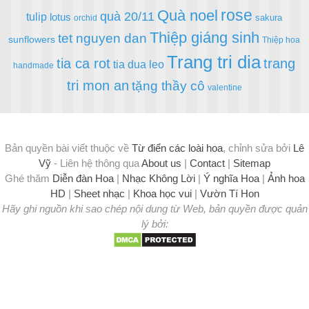
rose
Quà noel
quà 20/11
tulip
lotus
sakura
orchid
Thiệp giáng sinh
tet nguyen dan
sunflowers
Thiệp hoa
Trang tri dia
tia ca rot
trang
tia dua leo
handmade
tri mon an
tặng thầy cô
valentine
Bản quyền bài viết thuộc về
Từ điển các loài hoa
, chỉnh sửa bởi
Lê
Vỹ
- Liên hệ thông qua
About us
|
Contact
|
Sitemap
Ghé thăm
Diễn đàn Hoa
|
Nhạc Không Lời
|
Ý nghĩa Hoa
|
Ảnh hoa
HD
|
Sheet nhạc
|
Khoa học vui
|
Vườn Tí Hon
Hãy ghi nguồn khi sao chép nội dung từ Web, bản quyền được quản
lý bởi: