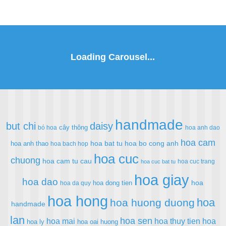
handmade
but chi
daisy
cây thông
bó hoa
hoa anh dao
hoa cam
hoa bat tu
hoa bo cong anh
hoa anh thao
hoa bach hop
hoa cuc
chuong
hoa cam tu cau
hoa cuc trang
hoa cuc bat tu
hoa giay
hoa dao
hoa
hoa dong tien
hoa da quy
hoa hong
hoa
hoa huong duong
handmade
lan
hoa sen
hoa mai
hoa thuy tien
hoa
hoa ly
hoa oai huong