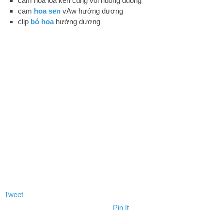
cắm hoa loa kèn cùng voi huong duong
cam
hoa sen
vAw hướng dương
clip
bó hoa
hướng dương
Tweet
Pin It