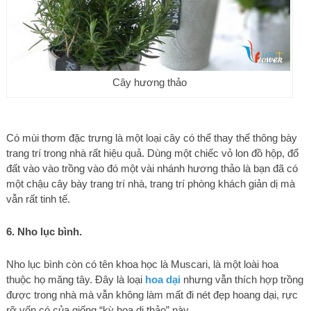
Cây hương thảo
Có mùi thơm đặc trưng là một loại cây có thể thay thế thông bày
trang trí trong nhà rất hiệu quả. Dùng một chiếc vỏ lon đồ hộp, đổ
đất vào vào trồng vào đó một vài nhánh hương thảo là bạn đã có
một chậu cây bày trang trí nhà, trang trí phòng khách giản dị mà
vẫn rất tinh tế.
6. Nho lục bình.
Nho lục bình còn có tên khoa học là Muscari, là một loài hoa
thuộc họ măng tây. Đây là loại
hoa dại
nhưng vẫn thích hợp trồng
được trong nhà mà vẫn không làm mất đi nét đẹp hoang dại, rực
rỡ vốn có của giống “kỳ hoa dị thảo” này.