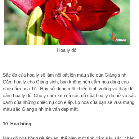
Hoa ly đỏ
Sắc đỏ của hoa ly sẽ làm nổi bật lên màu sắc của Giáng sinh.
Cắm hoa ly cho Giáng sinh, bạn không nên cắm hoa dáng cao
như cắm hoa Tết. Hãy sử dụng một chiếc bình vuông và thấp để
cắm hoa ly đỏ. Chú ý cắm xen cả sắc đỏ của hoa ly đã nở và sắc
xanh của những chiếc nụ còn e ấp. Lọ hoa của bạn sẽ vừa mang
màu sắc Giáng sinh mà vẫn đẹp mắt.
10. Hoa hồng.
Màu đỏ hoa hồng rất ấm áp, thể hiện một tình cảm sâu sắc, chân