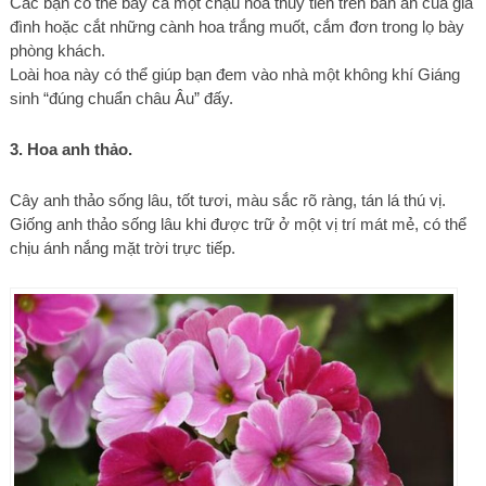
Các bạn có thể bày cả một chậu hoa thủy tiên trên bàn ăn của gia
đình hoặc cắt những cành hoa trắng muốt, cắm đơn trong lọ bày
phòng khách.
Loài hoa này có thể giúp bạn đem vào nhà một không khí Giáng
sinh “đúng chuẩn châu Âu” đấy.
3. Hoa anh thảo.
Cây anh thảo sống lâu, tốt tươi, màu sắc rõ ràng, tán lá thú vị.
Giống anh thảo sống lâu khi được trữ ở một vị trí mát mẻ, có thể
chịu ánh nắng mặt trời trực tiếp.