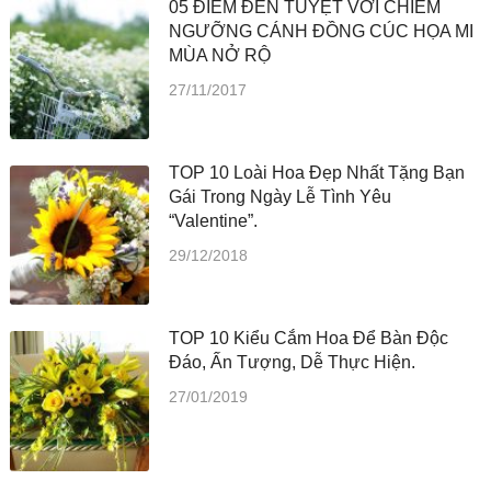
05 ĐIỂM ĐẾN TUYỆT VỜI CHIÊM
NGƯỠNG CÁNH ĐỒNG CÚC HỌA MI
MÙA NỞ RỘ
27/11/2017
TOP 10 Loài Hoa Đẹp Nhất Tặng Bạn
Gái Trong Ngày Lễ Tình Yêu
“Valentine”.
29/12/2018
TOP 10 Kiểu Cắm Hoa Để Bàn Độc
Đáo, Ấn Tượng, Dễ Thực Hiện.
27/01/2019