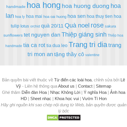
hoa hong
hoa
hoa huong duong
handmade
lan
hoa sen
hoa mai
hoa thuy tien
hoa
hoa ly
hoa oai huong
rose
Quà noel
quà 20/11
tulip
lotus
sakura
orchid
Thiệp giáng sinh
tet nguyen dan
sunflowers
Thiệp hoa
Trang tri dia
tia ca rot
trang
tia dua leo
handmade
tri mon an
tặng thầy cô
valentine
Bản quyền bài viết thuộc về
Từ điển các loài hoa
, chỉnh sửa bởi
Lê
Vỹ
- Liên hệ thông qua
About us
|
Contact
|
Sitemap
Ghé thăm
Diễn đàn Hoa
|
Nhạc Không Lời
|
Ý nghĩa Hoa
|
Ảnh hoa
HD
|
Sheet nhạc
|
Khoa học vui
|
Vườn Tí Hon
Hãy ghi nguồn khi sao chép nội dung từ Web, bản quyền được quản
lý bởi: