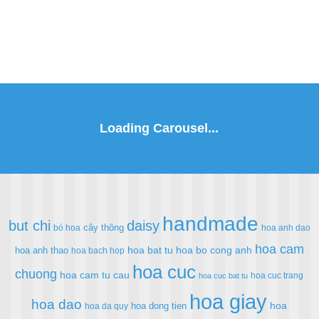
handmade
but chi
daisy
cây thông
bó hoa
hoa anh dao
hoa cam
hoa bat tu
hoa bo cong anh
hoa anh thao
hoa bach hop
hoa cuc
chuong
hoa cam tu cau
hoa cuc trang
hoa cuc bat tu
hoa giay
hoa dao
hoa
hoa dong tien
hoa da quy