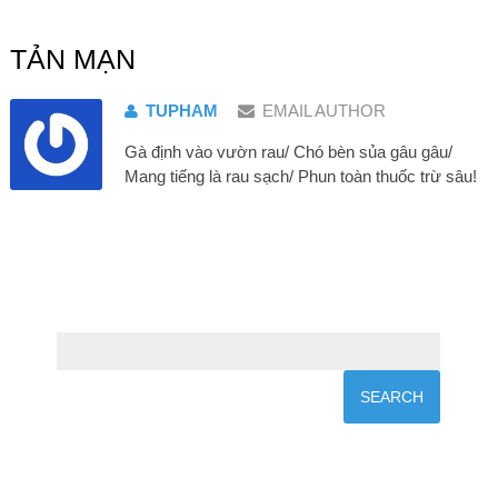
TẢN MẠN
TUPHAM
EMAIL AUTHOR
Gà định vào vườn rau/ Chó bèn sủa gâu gâu/
Mang tiếng là rau sạch/ Phun toàn thuốc trừ sâu!