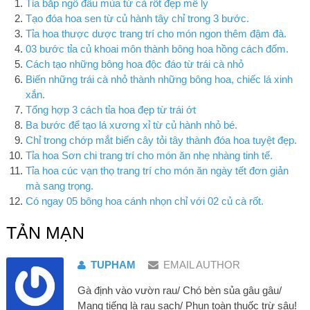
Tỉa bắp ngô đầu mùa từ cà rốt đẹp mê ly
Tạo đóa hoa sen từ củ hành tây chỉ trong 3 bước.
Tỉa hoa thược dược trang trí cho món ngon thêm đậm đà.
03 bước tỉa củ khoai môn thành bông hoa hồng cách đốm.
Cách tạo những bông hoa độc đáo từ trái cà nhỏ
Biến những trái cà nhỏ thành những bông hoa, chiếc lá xinh
xắn.
Tổng hợp 3 cách tỉa hoa đẹp từ trái ớt
Ba bước để tạo lá xương xỉ từ củ hành nhỏ bé.
Chỉ trong chớp mắt biến cây tỏi tây thành đóa hoa tuyệt đẹp.
Tỉa hoa Sơn chi trang trí cho món ăn nhẹ nhàng tinh tế.
Tỉa hoa cúc vạn thọ trang trí cho món ăn ngày tết đơn giản
mà sang trọng.
Có ngay 05 bông hoa cánh nhọn chỉ với 02 củ cà rốt.
TẢN MẠN
TUPHAM
EMAIL AUTHOR
Gà định vào vườn rau/ Chó bèn sủa gâu gâu/
Mang tiếng là rau sạch/ Phun toàn thuốc trừ sâu!