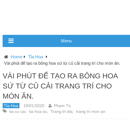
Menu
Home
Tỉa Hoa
Vài phút để tạo ra bông hoa sứ từ củ cải trang trí cho món ăn.
VÀI PHÚT ĐỂ TẠO RA BÔNG HOA
SỨ TỪ CỦ CẢI TRANG TRÍ CHO
MÓN ĂN.
Tỉa Hoa
18/01/2020
Phạm Tú
tia cu cai
,
tia hoa su
,
Trang tri dia
,
trang tri mon an