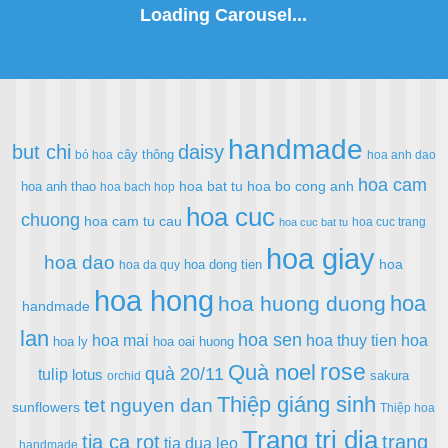
handmade
but chi
daisy
cây thông
bó hoa
hoa anh dao
hoa cam
hoa bat tu
hoa bo cong anh
hoa anh thao
hoa bach hop
hoa cuc
chuong
hoa cam tu cau
hoa cuc trang
hoa cuc bat tu
hoa giay
hoa dao
hoa
hoa dong tien
hoa da quy
hoa hong
hoa
hoa huong duong
handmade
lan
hoa sen
hoa mai
hoa thuy tien
hoa
hoa ly
hoa oai huong
rose
Quà noel
quà 20/11
tulip
lotus
sakura
orchid
Thiệp giáng sinh
tet nguyen dan
sunflowers
Thiệp hoa
Trang tri dia
tia ca rot
trang
tia dua leo
handmade