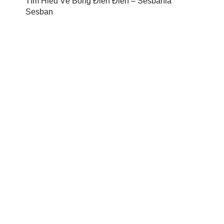
Tìm Hiểu Về Bông Điên Điển – Sesbania
Sesban