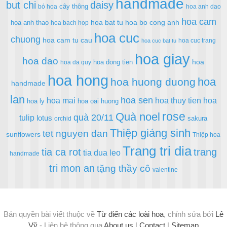
handmade
but chi
daisy
cây thông
bó hoa
hoa anh dao
hoa cam
hoa bat tu
hoa bo cong anh
hoa anh thao
hoa bach hop
hoa cuc
chuong
hoa cam tu cau
hoa cuc trang
hoa cuc bat tu
hoa giay
hoa dao
hoa
hoa dong tien
hoa da quy
hoa hong
hoa
hoa huong duong
handmade
lan
hoa sen
hoa mai
hoa thuy tien
hoa
hoa ly
hoa oai huong
rose
Quà noel
quà 20/11
tulip
lotus
sakura
orchid
Thiệp giáng sinh
tet nguyen dan
sunflowers
Thiệp hoa
Trang tri dia
tia ca rot
trang
tia dua leo
handmade
tri mon an
tặng thầy cô
valentine
Bản quyền bài viết thuộc về
Từ điển các loài hoa
, chỉnh sửa bởi
Lê
Vỹ
- Liên hệ thông qua
About us
|
Contact
|
Sitemap