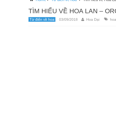
TÌM HIỂU VỀ HOA LAN – OR
Từ điển về hoa
03/09/2018
Hoa Dại
hoa