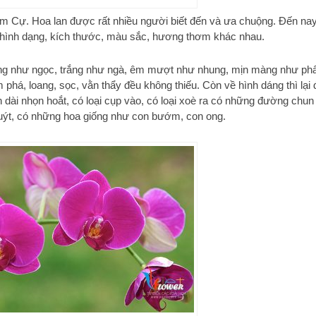
am Cự. Hoa lan được rất nhiều người biết đến và ưa chuộng. Đến nay
ều hình dạng, kích thước, màu sắc, hương thơm khác nhau.
 trong như ngọc, trắng như ngà, êm mượt như nhung, mịn màng như ph
á, loang, sọc, vằn thẩy đều không thiếu. Còn về hình dáng thì lại 
nh dài nhọn hoắt, có loại cụp vào, có loại xoè ra có những đường chun
 quýt, có những hoa giống như con bướm, con ong.