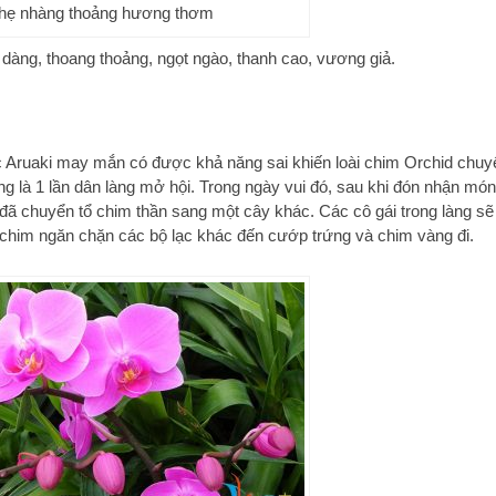
nhẹ nhàng thoảng hương thơm
ịu dàng, thoang thoảng, ngọt ngào, thanh cao, vương giả.
ạc Aruaki may mắn có được khả năng sai khiến loài chim Orchid chuy
g là 1 lần dân làng mở hội. Trong ngày vui đó, sau khi đón nhận món
i đã chuyển tổ chim thần sang một cây khác. Các cô gái trong làng sẽ
 chim ngăn chặn các bộ lạc khác đến cướp trứng và chim vàng đi.