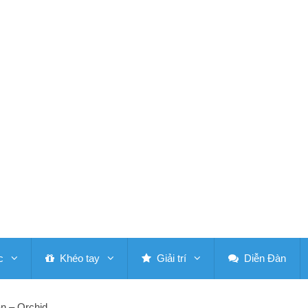
c
Khéo tay
Giải trí
Diễn Đàn
n – Orchid