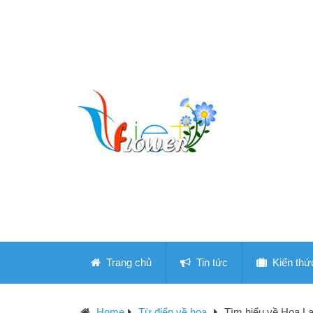
Trang chủ
Tin tức
Kiến thứ
Home
Từ điển về hoa
Tìm hiểu về Hoa La