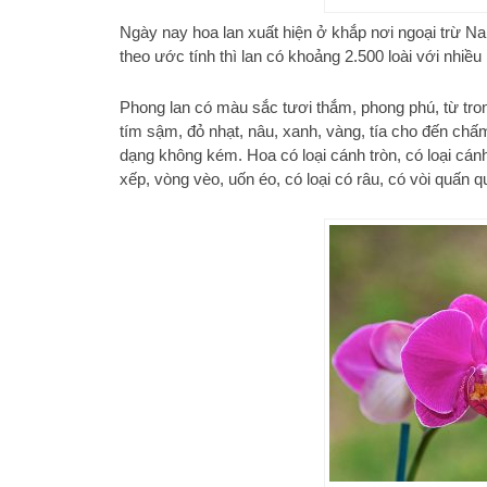
Ngày nay hoa lan xuất hiện ở khắp nơi ngoại trừ N
theo ước tính thì lan có khoảng 2.500 loài với nhi
Phong lan có màu sắc tươi thắm, phong phú, từ
tím sậm, đỏ nhạt, nâu, xanh, vàng, tía cho đến chấm ph
dạng không kém. Hoa có loại cánh tròn, có loại cá
xếp, vòng vèo, uốn éo, có loại có râu, có vòi quấn