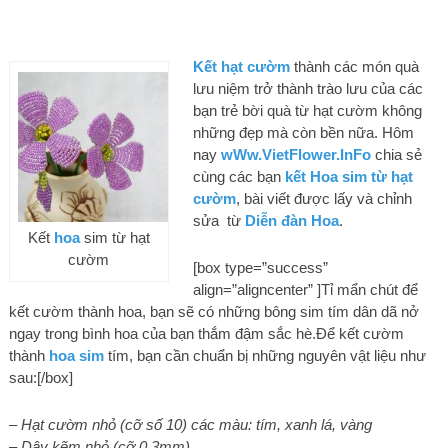
Kết hạt cườm
thành các món quà
lưu niệm trở thành trào lưu của các
bạn trẻ bời quà từ hạt cườm không
những đẹp mà còn bền nữa. Hôm
nay
wWw.VietFlower.InFo
chia sẻ
cùng các bạn
kết Hoa sim từ hạt
cườm
, bài viết được lấy và chỉnh
sửa từ
Diễn đàn Hoa
.
Kết
hoa
sim từ hạt
cườm
[box type=”success”
align=”aligncenter” ]Tỉ mẩn chút để
kết cườm thành hoa, bạn sẽ có những bông sim tím dân dã nở
ngay trong bình hoa của bạn thắm đậm sắc hè.Để kết cườm
thành
hoa sim
tím, bạn cần chuẩn bị những nguyên vật liệu như
sau:[/box]
– Hạt cườm nhỏ (cỡ số 10) các màu: tím, xanh lá, vàng
– Dây kẽm nhỏ (cỡ 0,3mm)