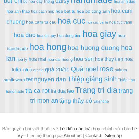
but chi
daisy
cây thông
bó hoa
hoa anh dao
hoa cam
hoa bat tu
hoa bo cong anh
hoa anh thao
hoa bach hop
hoa cuc
chuong
hoa cam tu cau
hoa cuc trang
hoa cuc bat tu
hoa giay
hoa dao
hoa
hoa dong tien
hoa da quy
hoa hong
hoa
hoa huong duong
handmade
lan
hoa sen
hoa mai
hoa thuy tien
hoa
hoa ly
hoa oai huong
rose
Quà noel
quà 20/11
tulip
lotus
sakura
orchid
Thiệp giáng sinh
tet nguyen dan
sunflowers
Thiệp hoa
Trang tri dia
tia ca rot
trang
tia dua leo
handmade
tri mon an
tặng thầy cô
valentine
Bản quyền bài viết thuộc về
Từ điển các loài hoa
, chỉnh sửa bởi
Lê
Vỹ
- Liên hệ thông qua
About us
|
Contact
|
Sitemap