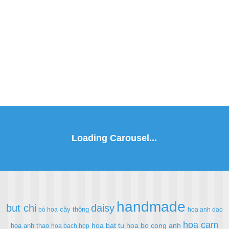
handmade
but chi
daisy
cây thông
bó hoa
hoa anh dao
hoa cam
hoa bat tu
hoa bo cong anh
hoa anh thao
hoa bach hop