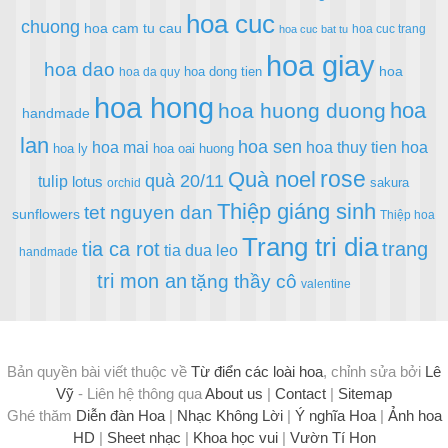
hoa cuc
chuong
hoa cam tu cau
hoa cuc trang
hoa cuc bat tu
hoa giay
hoa dao
hoa
hoa dong tien
hoa da quy
hoa hong
hoa
hoa huong duong
handmade
lan
hoa sen
hoa mai
hoa thuy tien
hoa
hoa ly
hoa oai huong
rose
Quà noel
quà 20/11
tulip
lotus
sakura
orchid
Thiệp giáng sinh
tet nguyen dan
sunflowers
Thiệp hoa
Trang tri dia
tia ca rot
trang
tia dua leo
handmade
tri mon an
tặng thầy cô
valentine
Bản quyền bài viết thuộc về
Từ điển các loài hoa
, chỉnh sửa bởi
Lê
Vỹ
- Liên hệ thông qua
About us
|
Contact
|
Sitemap
Ghé thăm
Diễn đàn Hoa
|
Nhạc Không Lời
|
Ý nghĩa Hoa
|
Ảnh hoa
HD
|
Sheet nhạc
|
Khoa học vui
|
Vườn Tí Hon