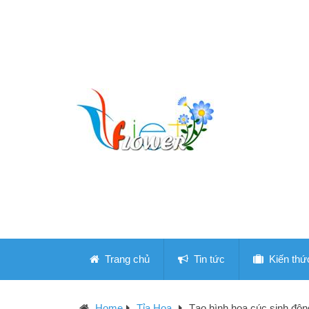
Trang chủ
Tin tức
Kiến thứ
Home
Tỉa Hoa
Tạo hình hoa cúc sinh động