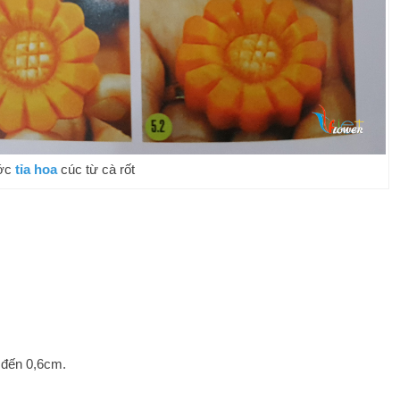
ớc
tỉa hoa
cúc từ cà rốt
 đến 0,6cm.