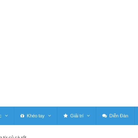
c
Khéo tay
Giải trí
Diễn Đàn
 từ củ cà rốt.