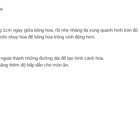
oa
g 1cm ngay giữa bông hoa, rồi nhẹ nhàng tỉa xung quanh hình tròn đó
trên nhụy hoa để bông hoa trông sinh động hơn.
 ngoài thành những đường dài để tạo hình cánh hoa.
ể tăng thêm độ hấp dẫn cho món ăn.