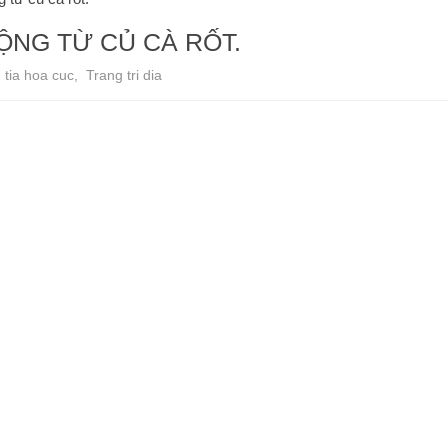
ỘNG TỪ CỦ CÀ RỐT.
,
tia hoa cuc
,
Trang tri dia