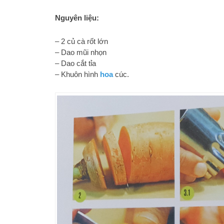
Nguyên liệu:
– 2 củ cà rốt lớn
– Dao mũi nhọn
– Dao cắt tỉa
– Khuôn hình
hoa
cúc.