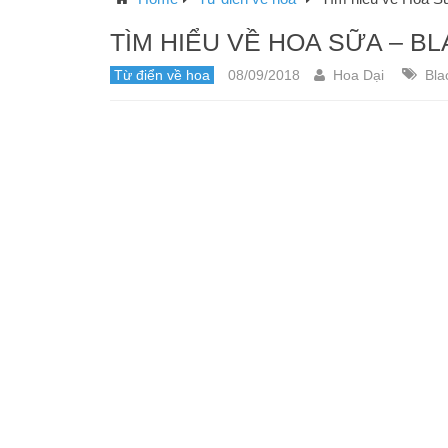
TÌM HIỂU VỀ HOA SỮA – 
Từ điển về hoa
08/09/2018
Hoa Dại
Bla