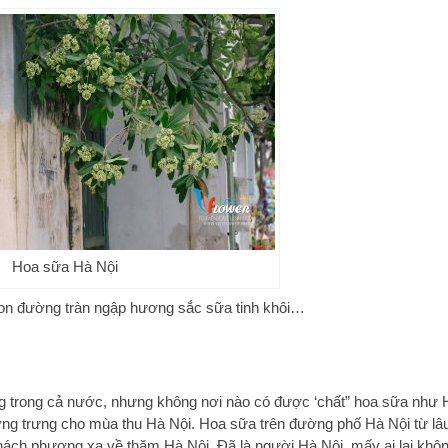
Hoa sữa Hà Nội
on đường tràn ngập hương sắc sữa tinh khôi…
g trong cả nước, nhưng không nơi nào có được ‘chất” hoa sữa như 
ượng trưng cho mùa thu Hà Nội. Hoa sữa trên đường phố Hà Nội từ lâ
hách phương xa về thăm Hà Nội. Đã là người Hà Nội, mấy ai lại khô