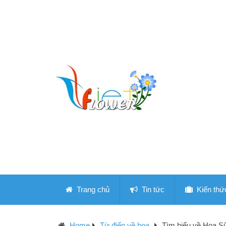
Trang chủ
Tin tức
Kiến thứ
Home
Từ điển về hoa
Tìm hiểu về Hoa S