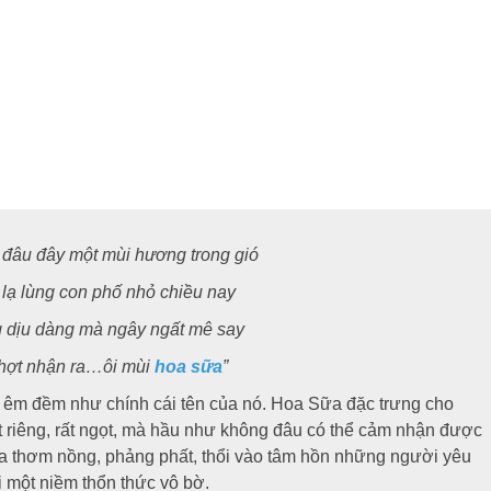
đâu đây một mùi hương trong gió
lạ lùng con phố nhỏ chiều nay
dịu dàng mà ngây ngất mê say
hợt nhận ra…ôi mùi
hoa sữa
”
 êm đềm như chính cái tên của nó. Hoa Sữa đặc trưng cho
t riêng, rất ngọt, mà hầu như không đâu có thể cảm nhận được
a thơm nồng, phảng phất, thổi vào tâm hồn những người yêu
i một niềm thổn thức vô bờ.