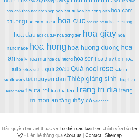
but chi
daisy
cây thông
bó hoa
hoa anh dao
hoa cam
hoa bat tu
hoa bo cong anh
hoa anh thao
hoa bach hop
hoa cuc
chuong
hoa cam tu cau
hoa cuc trang
hoa cuc bat tu
hoa giay
hoa dao
hoa
hoa dong tien
hoa da quy
hoa hong
hoa
hoa huong duong
handmade
lan
hoa sen
hoa mai
hoa thuy tien
hoa
hoa ly
hoa oai huong
rose
Quà noel
quà 20/11
tulip
lotus
sakura
orchid
Thiệp giáng sinh
tet nguyen dan
sunflowers
Thiệp hoa
Trang tri dia
tia ca rot
trang
tia dua leo
handmade
tri mon an
tặng thầy cô
valentine
Bản quyền bài viết thuộc về
Từ điển các loài hoa
, chỉnh sửa bởi
Lê
Vỹ
- Liên hệ thông qua
About us
|
Contact
|
Sitemap