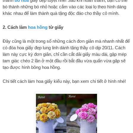
thành
bó hoa
giấy đẹp tuyệt nhé! Sau khi hoàn thành, bạn có thể
bó thành những bó nhỏ hoặc cắm vào các loại lọ theo hình dáng
khác nhau để làm thành quà tặng độc đáo cho thầy cô mình.
2. Cách làm
hoa hồng
từ giấy
Đây cũng là một trong số những cách đơn giản mà nhanh nhất để
có đóa hoa giấy đẹp lung linh dành tặng thầy cô dịp 20/11. Cách
làm này cực kỳ đơn giản, chỉ cần cắt dải giấy màu dài, gập mép
tam giác chéo 2 lần ở một đầu rồi bắt đầu vừa quấn vừa gặp sẽ
tạo được hình bông hoa hồng.
Chi tiết cách làm hoa giấy kiểu này, bạn xem chi tiết ở hình nhé!