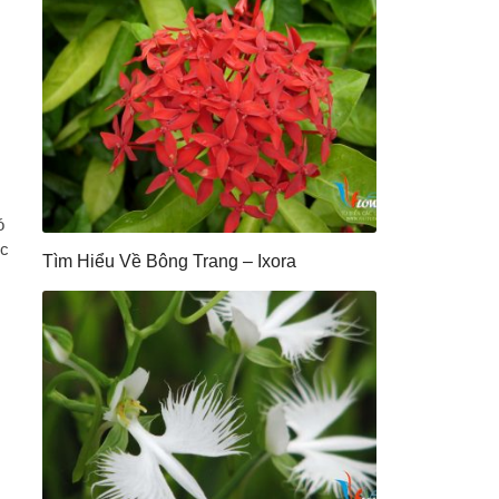
ó
c
Tìm Hiểu Về Bông Trang – Ixora