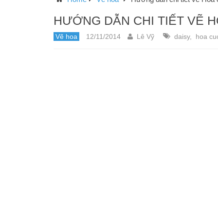
HƯỚNG DẪN CHI TIẾT VẼ 
Vẽ hoa
12/11/2014
Lê Vỹ
daisy
,
hoa cu