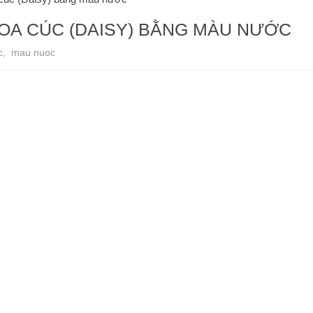
HOA CÚC (DAISY) BẰNG MÀU NƯỚC
c
,
mau nuoc