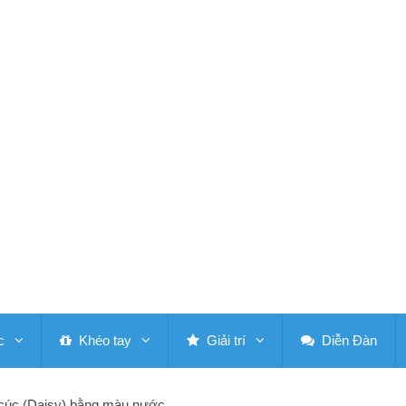
c
Khéo tay
Giải trí
Diễn Đàn
 cúc (Daisy) bằng màu nước