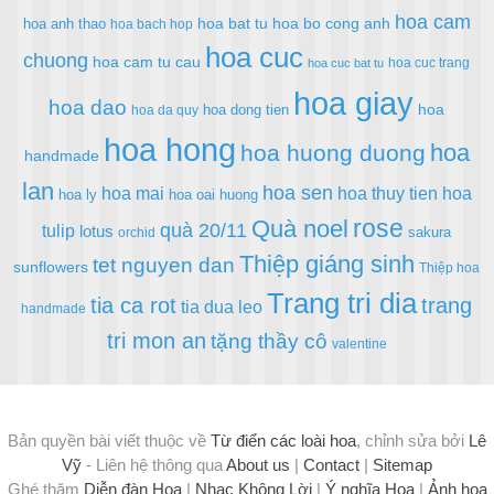
hoa cam
hoa bat tu
hoa bo cong anh
hoa anh thao
hoa bach hop
hoa cuc
chuong
hoa cam tu cau
hoa cuc trang
hoa cuc bat tu
hoa giay
hoa dao
hoa
hoa dong tien
hoa da quy
hoa hong
hoa
hoa huong duong
handmade
lan
hoa sen
hoa mai
hoa thuy tien
hoa
hoa ly
hoa oai huong
rose
Quà noel
quà 20/11
tulip
lotus
sakura
orchid
Thiệp giáng sinh
tet nguyen dan
sunflowers
Thiệp hoa
Trang tri dia
tia ca rot
trang
tia dua leo
handmade
tri mon an
tặng thầy cô
valentine
Bản quyền bài viết thuộc về
Từ điển các loài hoa
, chỉnh sửa bởi
Lê
Vỹ
- Liên hệ thông qua
About us
|
Contact
|
Sitemap
Ghé thăm
Diễn đàn Hoa
|
Nhạc Không Lời
|
Ý nghĩa Hoa
|
Ảnh hoa