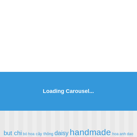
handmade
but chi
daisy
cây thông
bó hoa
hoa anh dao